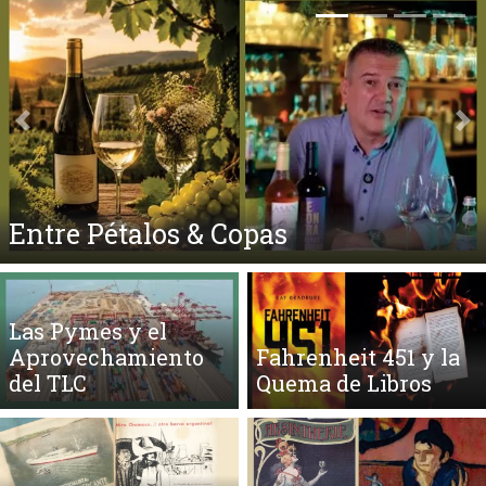
Anterior
Si
El Ego y el Amor Extendidos
Las Pymes y el
Aprovechamiento
Fahrenheit 451 y la
del TLC
Quema de Libros