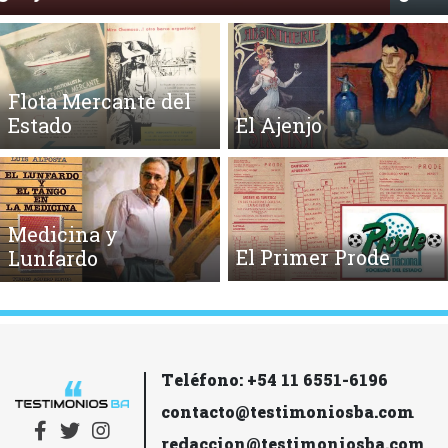
Flota Mercante del
Estado
El Ajenjo
Medicina y
El Primer Prode
Lunfardo
Teléfono: +54 11 6551-6196
contacto@testimoniosba.com
redaccion@testimoniosba.com