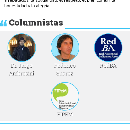
arrebatados: la solidaridad, el respeto, el bien común, la
honestidad y la alegría.
Columnistas
Dr. Jorge
Federico
RedBA
Ambrosini
Suarez
FIPEM