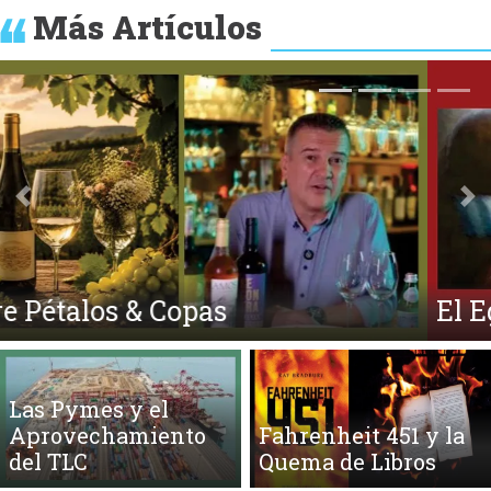
Más Artículos
Anterior
Si
El Ego y el Amor Extendidos
Las Pymes y el
Aprovechamiento
Fahrenheit 451 y la
del TLC
Quema de Libros