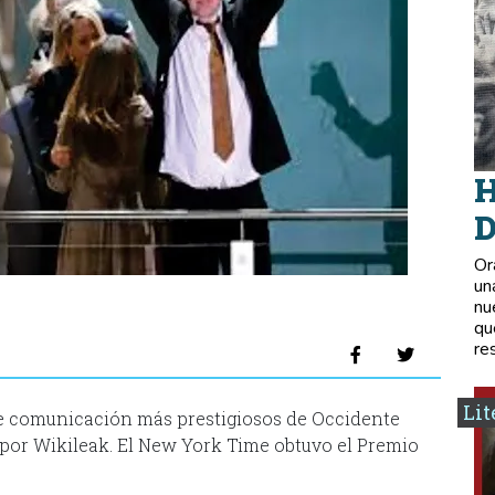
H
D
Or
un
nu
qu
re
Lit
de comunicación más prestigiosos de Occidente
por Wikileak. El New York Time obtuvo el Premio