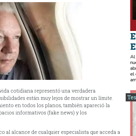
E
E
Al
nu
ab
el
ar
a vida cotidiana representó una verdadera
Tes
sibilidades están muy lejos de mostrar un límite.
ento en todos los planos, también apareció la
acios informativos (fake news) y los
co al alcance de cualquier especialista que acceda a