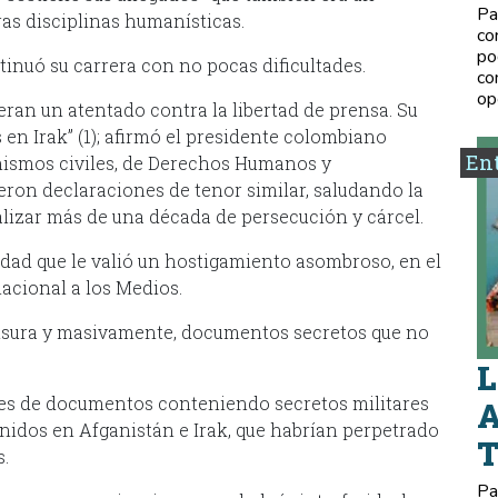
Pa
tras disciplinas humanísticas.
co
po
tinuó su carrera con no pocas dificultades.
co
op
eran un atentado contra la libertad de prensa. Su
 en Irak” (1); afirmó el presidente colombiano
Ent
anismos civiles, de Derechos Humanos y
eron declaraciones de tenor similar, saludando la
nalizar más de una década de persecución y cárcel.
vidad que le valió un hostigamiento asombroso, en el
acional a los Medios.
censura y masivamente, documentos secretos que no
L
es de documentos conteniendo secretos militares
A
Unidos en Afganistán e Irak, que habrían perpetrado
s.
Pa