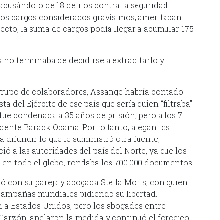
acusándolo de 18 delitos contra la seguridad
sos cargos considerados gravísimos, ameritaban
cto, la suma de cargos podía llegar a acumular 175
 no terminaba de decidirse a extraditarlo y
grupo de colaboradores, Assange habría contado
 del Ejército de ese país que sería quien “filtraba”
fue condenada a 35 años de prisión, pero a los 7
idente Barack Obama. Por lo tanto, alegan los
a difundir lo que le suministró otra fuente;
 a las autoridades del país del Norte, ya que los
 en todo el globo, rondaba los 700.000 documentos.
ó con su pareja y abogada Stella Moris, con quien
 campañas mundiales pidiendo su libertad.
 a Estados Unidos, pero los abogados entre
 Garzón, apelaron la medida y continuó el forcejeo