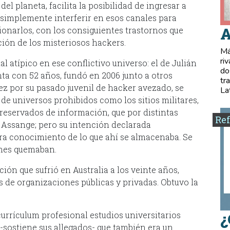
l planeta, facilita la posibilidad de ingresar a
 simplemente interferir en esos canales para
A
ionarlos, con los consiguientes trastornos que
ción de los misteriosos hackers.
Má
ri
l atípico en ese conflictivo universo: el de Julián
do
ta con 52 años, fundó en 2006 junto a otros
tr
vez por su pasado juvenil de hacker avezado, se
La
de universos prohibidos como los sitios militares,
 reservados de información, que por distintas
Ref
ó Assange; pero su intención declarada
ra conocimiento de lo que ahí se almacenaba. Se
ones quemaban.
ión que sufrió en Australia a los veinte años,
 de organizaciones públicas y privadas. Obtuvo la
currículum profesional estudios universitarios
¿
-sostiene sus allegados- que también era un