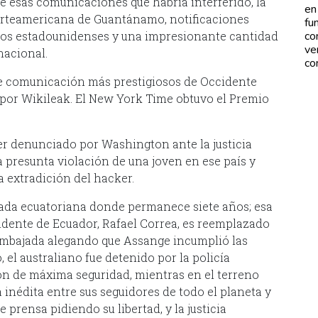
 esas comunicaciones que habría interferido, la
en
norteamericana de Guantánamo, notificaciones
fu
ticos estadounidenses y una impresionante cantidad
co
ve
nacional.
co
de comunicación más prestigiosos de Occidente
por Wikileak. El New York Time obtuvo el Premio
r denunciado por Washington ante la justicia
a presunta violación de una joven en ese país y
la extradición del hacker.
jada ecuatoriana donde permanece siete años; esa
sidente de Ecuador, Rafael Correa, es reemplazado
 embajada alegando que Assange incumplió las
 el australiano fue detenido por la policía
ón de máxima seguridad, mientras en el terreno
a inédita entre sus seguidores de todo el planeta y
 prensa pidiendo su libertad, y la justicia