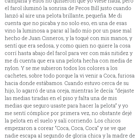
campana y ellos no quisieron que yo viese nada, pero
el farol iluminó la sonrisa de Pecos Bill justo cuando
lanzó al aire una pelota brillante, pequeña. Me di
cuenta que no picaba y no solo eso, en una de esas
vino la luminosa a parar al lado mío por un pase mal
hecho de Juan Cisneros, y la toqué con mis manos, y
sentí que era sedosa, y como quien no quiere la cosa
corrí hasta abajo del farol para ver con más nitidez y
me di cuenta que era una pelota hecha con media de
nylon. Y se me subieron todos los colores a los
cachetes, sobre todo porque la vi venir a Coca, furiosa
hacia donde estábamos. Cuando estuvo cerca de su
hijo, lo agarró de una oreja, mientras le decía: “dejaste
las medias tiradas en el piso y falta una de mis
medias que seguro usaste para hacer la pelota” y yo
me sentí cómplice por primera vez, no obstante dejé
la pelota en el suelo y salí corriendo. Los chicos
empezaron a corear ”Coca, Coca, Coca” y se ve que
nadie escapa al segundo de gloria chica y la madre de