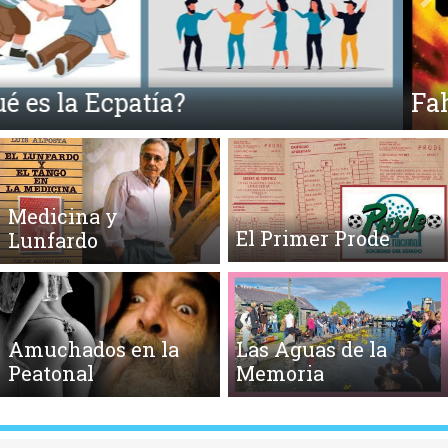
Anterior
Si
Fahrenheit 451 y la Quema de Libros
Medicina y
El Primer Prode
Lunfardo
Amuchados en la
Las Aguas de la
Peatonal
Memoria