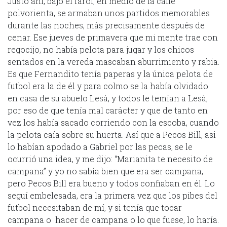
Justo ahí, bajo el farol, en medio de la calle
polvorienta, se armaban unos partidos memorables
durante las noches, más precisamente después de
cenar. Ese jueves de primavera que mi mente trae con
regocijo, no había pelota para jugar y los chicos
sentados en la vereda mascaban aburrimiento y rabia.
Es que Fernandito tenía paperas y la única pelota de
futbol era la de él y para colmo se la había olvidado
en casa de su abuelo Lesá, y todos le temían a Lesá,
por eso de que tenía mal carácter y que de tanto en
vez los había sacado corriendo con la escoba, cuando
la pelota caía sobre su huerta. Así que a Pecos Bill, asi
lo habían apodado a Gabriel por las pecas, se le
ocurrió una idea, y me dijo: “Marianita te necesito de
campana” y yo no sabía bien que era ser campana,
pero Pecos Bill era bueno y todos confiaban en él. Lo
seguí embelesada, era la primera vez que los pibes del
futbol necesitaban de mí, y si tenía que tocar
campana o hacer de campana o lo que fuese, lo haría.