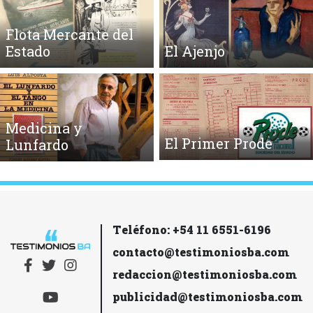
Flota Mercante del
Estado
El Ajenjo
Medicina y
El Primer Prode
Lunfardo
Teléfono: +54 11 6551-6196
contacto@testimoniosba.com
redaccion@testimoniosba.com
publicidad@testimoniosba.com