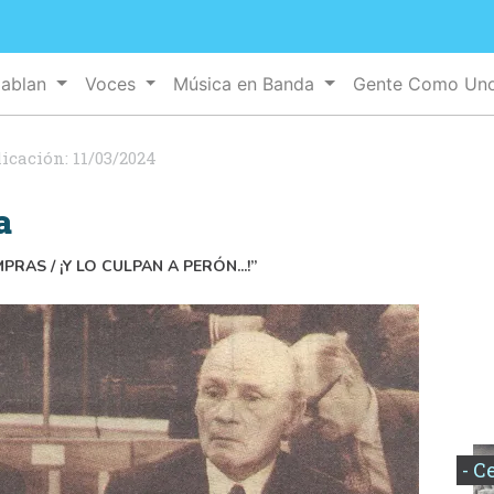
Hablan
Voces
Música en Banda
Gente Como Un
licación:
11/03/2024
a
RAS / ¡Y LO CULPAN A PERÓN...!”
- C