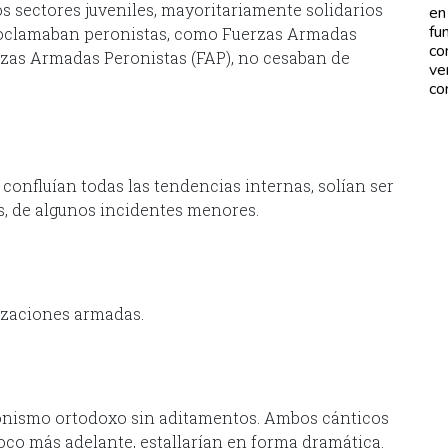
os sectores juveniles, mayoritariamente solidarios
en
fu
roclamaban peronistas, como Fuerzas Armadas
co
zas Armadas Peronistas (FAP), no cesaban de
ve
co
onfluían todas las tendencias internas, solían ser
s, de algunos incidentes menores.
izaciones armadas.
ronismo ortodoxo sin aditamentos. Ambos cánticos
co más adelante, estallarían en forma dramática.