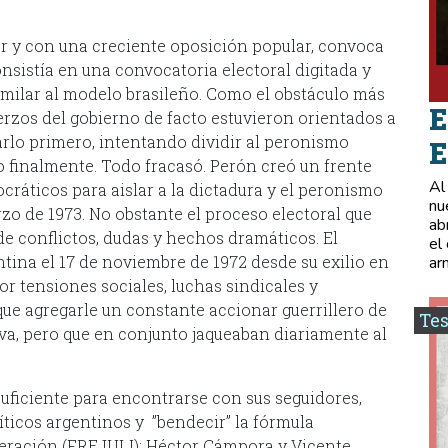
ar y con una creciente oposición popular, convoca
nsistía en una convocatoria electoral digitada y
similar al modelo brasileño. Como el obstáculo más
E
erzos del gobierno de facto estuvieron orientados a
tarlo primero, intentando dividir al peronismo
E
 finalmente. Todo fracasó. Perón creó un frente
Al
cráticos para aislar a la dictadura y el peronismo
nu
zo de 1973. No obstante el proceso electoral que
ab
e conflictos, dudas y hechos dramáticos. El
el
ntina el 17 de noviembre de 1972 desde su exilio en
ar
or tensiones sociales, luchas sindicales y
 que agregarle un constante accionar guerrillero de
Tes
iva, pero que en conjunto jaqueaban diariamente al
uficiente para encontrarse con sus seguidores,
íticos argentinos y ”bendecir” la fórmula
iberación (FREJULI): Héctor Cámpora y Vicente