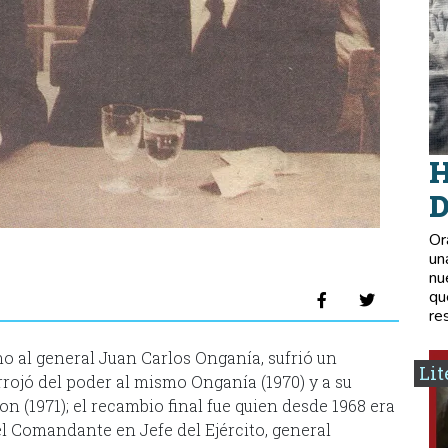
H
D
Or
un
nu
qu
re
rno al general Juan Carlos Onganía, sufrió un
Lit
rojó del poder al mismo Onganía (1970) y a su
n (1971); el recambio final fue quien desde 1968 era
l Comandante en Jefe del Ejército, general