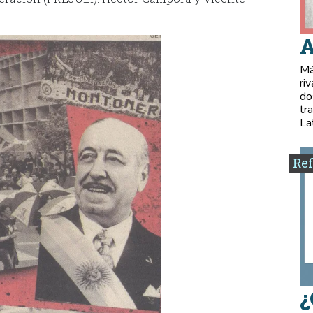
A
Má
ri
do
tr
La
Ref
¿