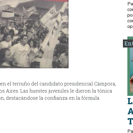
Pa
co
po
co
op
Ent
n el terruño del candidato presidencial Cámpora,
s Aires. Las huestes juveniles le dieron la tónica
ron, destacándose la confianza en la fórmula
L
A
Pa