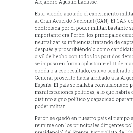
Alejandro Agustín Lanusse.
Este, viendo agotado el experimento milit
al Gran Acuerdo Nacional (GAN). El GAN co
controlada por el poder militar, bastante 
importante era Perón, los principales esfu
neutralizar su influencia; tratando de cap
después y proscribiéndolo como candidato
civil de hecho con todos los partidos demo
se impuso en forma aplastante el 11 de mar
condujo a ese resultado, estuvo sembrado d
General proscrito había arribado a la Arge
España. El país se hallaba convulsionado p
manifestaciones políticas, a lo que habría
distinto signo político y capacidad operat
poder militar.
Perón se quedó en nuestro país el tiempo s
reunirse con los principales dirigentes pol
presidencial del Frente Justicialista de L