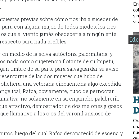
En
.
co
si
apuestas previas sobre cómo nos iba a suceder de
vis
para con alguna mujer, de todos modos, los tres
os que el viento jamás obedecería a ningún ente
Ide
respecto para nada creíbles.
r en medio de la selva autóctona palermitana, y
os nada como sugerencia flotante de su ímpetu,
gún timbre de su parte para salvaguardar su aviso
resentarme de las dos mujeres que hubo de
bolichera, una veterana cincuentona algo excedida
angelical; Rafca, obviamente, hubo de pernoctar
H
lamativa, no solamente en su enganche palabreril,
 que atractivo, demostrador de dos melones jugosos
D
ue llamativo a los ojos del varonil ansioso de
Or
un
nu
tos, luego del cual Rafca desapareció de escena y
qu