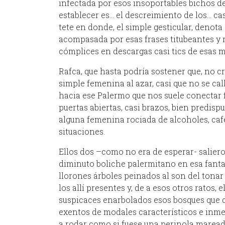
infectada por esos insoportables bichos de
establecer es… el descreimiento de los… cas
tete en donde, el simple gesticular, denot
acompasada por esas frases titubeantes y 
cómplices en descargas casi tics de esas
Rafca, que hasta podría sostener que, no c
simple femenina al azar, casi que no se ca
hacia ese Palermo que nos suele conectar
puertas abiertas, casi brazos, bien predis
alguna femenina rociada de alcoholes, cafés
situaciones.
Ellos dos –como no era de esperar- saliero
diminuto boliche palermitano en esa fant
llorones árboles peinados al son del tona
los allí presentes y, de a esos otros ratos,
suspicaces enarbolados esos bosques que 
exentos de modales característicos e inm
a rodar como si fuese una perinola mareada