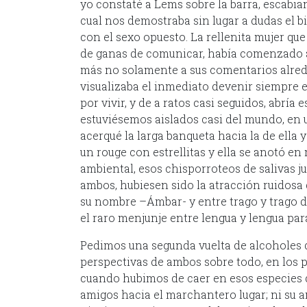
yo constaté a Lems sobre la barra, escabi
cual nos demostraba sin lugar a dudas el b
con el sexo opuesto. La rellenita mujer q
de ganas de comunicar, había comenzado 
más no solamente a sus comentarios alred
visualizaba el inmediato devenir siempre 
por vivir, y de a ratos casi seguidos, abría 
estuviésemos aislados casi del mundo, en 
acerqué la larga banqueta hacia la de ella 
un rouge con estrellitas y ella se anotó en 
ambiental, esos chisporroteos de salivas 
ambos, hubiesen sido la atracción ruidosa d
su nombre –Ámbar- y entre trago y trago 
el raro menjunje entre lengua y lengua par
Pedimos una segunda vuelta de alcoholes q
perspectivas de ambos sobre todo, en los 
cuando hubimos de caer en esos especies de
amigos hacia el marchantero lugar; ni su 