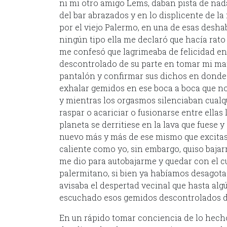
ni mi otro amigo Lems, daban pista de nad
del bar abrazados y en lo displicente de l
por el viejo Palermo, en una de esas desha
ningún tipo ella me declaró que hacía rato
me confesó que lagrimeaba de felicidad en 
descontrolado de su parte en tomar mi mano
pantalón y confirmar sus dichos en donde 
exhalar gemidos en ese boca a boca que no
y mientras los orgasmos silenciaban cualqu
raspar o acariciar o fusionarse entre ellas 
planeta se derritiese en la lava que fuese
nuevo más y más de ese mismo que excitas
caliente como yo, sin embargo, quiso bajar
me dio para autobajarme y quedar con el cul
palermitano, si bien ya habíamos desagotado
avisaba el despertad vecinal que hasta alg
escuchado esos gemidos descontrolados de
En un rápido tomar conciencia de lo hech