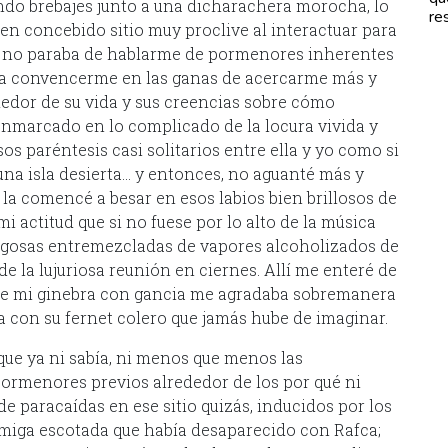
ando brebajes junto a una dicharachera morocha, lo
re
ien concebido sitio muy proclive al interactuar para
ue no paraba de hablarme de pormenores inherentes
a convencerme en las ganas de acercarme más y
edor de su vida y sus creencias sobre cómo
enmarcado en lo complicado de la locura vivida y
esos paréntesis casi solitarios entre ella y yo como si
una isla desierta… y entonces, no aguanté más y
y la comencé a besar en esos labios bien brillosos de
mi actitud que si no fuese por lo alto de la música
jugosas entremezcladas de vapores alcoholizados de
e la lujuriosa reunión en ciernes. Allí me enteré de
de mi ginebra con gancia me agradaba sobremanera
a con su fernet colero que jamás hube de imaginar.
ue ya ni sabía, ni menos que menos las
pormenores previos alrededor de los por qué ni
 paracaídas en ese sitio quizás, inducidos por los
amiga escotada que había desaparecido con Rafca;