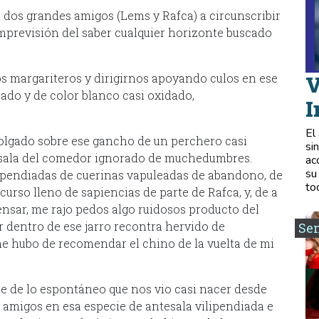
 dos grandes amigos (Lems y Rafca) a circunscribir
imprevisión del saber cualquier horizonte buscado
os margariteros y dirigirnos apoyando culos en ese
V
ado y de color blanco casi oxidado,
I
El
lgado sobre ese gancho de un perchero casi
si
esala del comedor ignorado de muchedumbres.
ac
su
lipendiadas de cuerinas vapuleadas de abandono, de
to
curso lleno de sapiencias de parte de Rafca, y, de a
ensar, me rajo pedos algo ruidosos producto del
 dentro de ese jarro recontra hervido de
Se
me hubo de recomendar el chino de la vuelta de mi
te de lo espontáneo que nos vio casi nacer desde
amigos en esa especie de antesala vilipendiada e