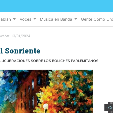
Hablan
Voces
Música en Banda
Gente Como U
ación:
13/01/2024
l Sonriente
ELUCUBRACIONES SOBRE LOS BOLICHES PARLEMITANOS
- C