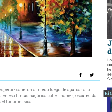
J
d
Lo
co
he
se
Si
sperar- salieron al ruedo luego de aparcar a la
Bi
o en esa fantasmagórica calle Thames, oscurecida
del tonar musical.