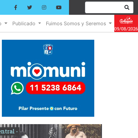
no
Publicado
Fuimos Somos y Seremos
09/08/2026
entral -