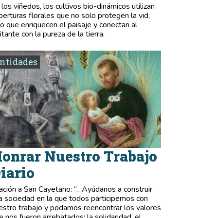
 los viñedos, los cultivos bio-dinámicos utilizan
berturas florales que no solo protegen la vid,
no que enriquecen el paisaje y conectan al
itante con la pureza de la tierra.
ntidades
onrar Nuestro Trabajo
iario
ación a San Cayetano: “…Ayúdanos a construir
a sociedad en la que todos participemos con
estro trabajo y podamos reencontrar los valores
e nos fueron arrebatados: la solidaridad, el