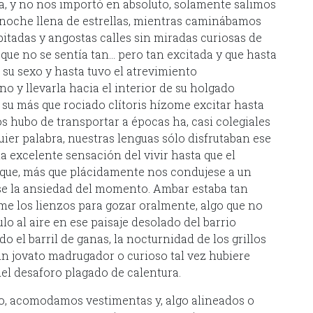
a, y no nos importó en absoluto, solamente salimos
a noche llena de estrellas, mientras caminábamos
bitadas y angostas calles sin miradas curiosas de
 que no se sentía tan… pero tan excitada y que hasta
su sexo y hasta tuvo el atrevimiento
 y llevarla hacia el interior de su holgado
su más que rociado clítoris hízome excitar hasta
s hubo de transportar a épocas ha, casi colegiales
ier palabra, nuestras lenguas sólo disfrutaban ese
la excelente sensación del vivir hasta que el
 y que, más que plácidamente nos condujese a un
e la ansiedad del momento. Ambar estaba tan
me los lienzos para gozar oralmente, algo que no
o al aire en ese paisaje desolado del barrio
 el barril de ganas, la nocturnidad de los grillos
ún jovato madrugador o curioso tal vez hubiere
l desaforo plagado de calentura.
o, acomodamos vestimentas y, algo alineados o