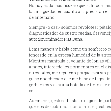
No hay nada más risueño que salir con mis
la ambigüedad en cuanto a la precisión e 
de antemano.
Siempre -o casi- solemos revolotear pétal
diagnosticador de cuatro ruedas, desvencij
autodenominado: Fiat Duna.
Lems maneja y habla como un sombrero co
ignorado en la espesa humedad de la ant
Mientras manipula el volante de lonjas vi
a ratos, intercede los pormenores en el dis
otros ratos, me reputean porque casi sin p
guiso anochecido que me hube de fagocitar
garbanzos y casi una botella de tinto que 
casa.
Ademanes, gestos… hasta artilugios de par
que nos descubrimos como infranqueables 