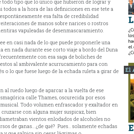
 todo tipo que lo único que hubieron de lograr y
i todos a la hora de las definiciones en ese tete a
a espontáneamente esa falta de credibilidad
L
reiteraciones de manos sobre narices o rostros
¿C
 mentiras vapuleadas de desenmascaramiento.
lo
ha
ree en casi nada de lo que puede proponerle una
el
lla en nada durante ese corto viaje a bordo del Duna
¿C
 frecuentemente con esa saga de boliches de
puestos al ambivalente acurrucamiento para con
El 
 o lo que fuese luego de la echada ruleta a girar de
n al ruedo luego de aparcar a la vuelta de ese
asmagórica calle Thames, oscurecida por esos
r musical. Todo volumen enfrascador y exaltador en
 el cruzarse con alguna mujer suspicaz, bien
diametraban vientos enlodados de alcoholes no
E
ersos de ganas… ¿de qué? Pues… solamente echadas
 y que salpica sin cesar lágrimas o