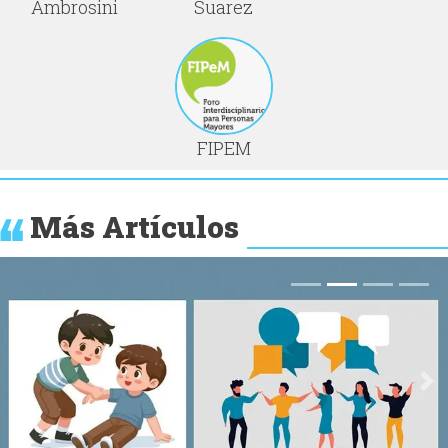
Ambrosini
Suarez
FIPEM
Más Artículos
Anterior
Si