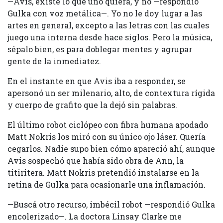
—Avis, existe lo que uno quiera, y no —respondió
Gulka con voz metálica—. Yo no le doy lugar a las
artes en general, excepto a las letras con las cuales
juego una interna desde hace siglos. Pero la música,
sépalo bien, es para doblegar mentes y agrupar
gente de la inmediatez.
En el instante en que Avis iba a responder, se
apersonó un ser milenario, alto, de contextura rígida
y cuerpo de grafito que la dejó sin palabras.
El último robot ciclópeo con fibra humana apodado
Matt Nokris los miró con su único ojo láser. Quería
cegarlos. Nadie supo bien cómo apareció ahí, aunque
Avis sospechó que había sido obra de Ann, la
titiritera. Matt Nokris pretendió instalarse en la
retina de Gulka para ocasionarle una inflamación.
—Buscá otro recurso, imbécil robot —respondió Gulka
encolerizado—. La doctora Linsay Clarke me