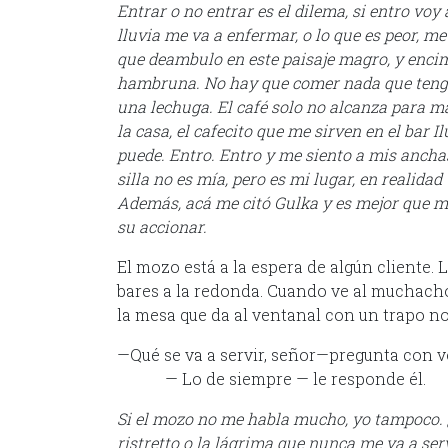
Entrar o no entrar es el dilema, si entro voy 
lluvia me va a enfermar, o lo que es peor, m
que deambulo en este paisaje magro, y enci
hambruna. No hay que comer nada que tenga o
una lechuga. El café solo no alcanza para 
la casa, el cafecito que me sirven en el bar
puede. Entro. Entro y me siento a mis anchas 
silla no es mía, pero es mi lugar, en realida
Además, acá me citó Gulka y es mejor que me
su accionar.
El mozo está a la espera de algún cliente.
bares a la redonda. Cuando ve al muchacho
la mesa que da al ventanal con un trapo no
—Qué se va a servir, señor—pregunta con v
— Lo de siempre — le responde él.
Si el mozo no me habla mucho, yo tampoco. ¿P
ristretto o la lágrima que nunca me va a se