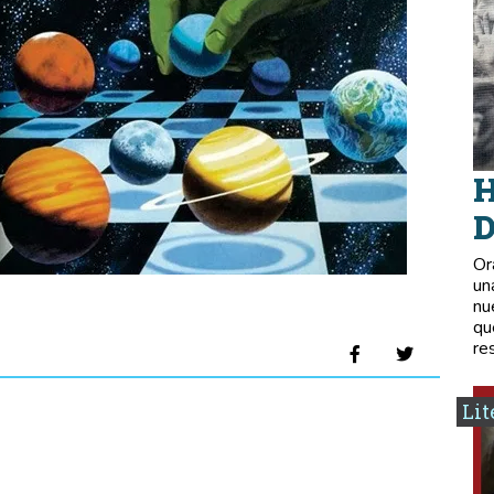
H
D
Or
un
nu
qu
re
Lit