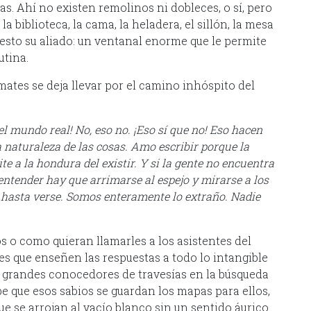
ias. Ahí no existen remolinos ni dobleces, o sí, pero
a biblioteca, la cama, la heladera, el sillón, la mesa
puesto su aliado: un ventanal enorme que le permite
utina.
ates se deja llevar por el camino inhóspito del
el mundo real! No, eso no. ¡Eso sí que no! Eso hacen
la naturaleza de las cosas. Amo escribir porque la
 a la hondura del existir. Y si la gente no encuentra
entender hay que arrimarse al espejo y mirarse a los
s hasta verse. Somos enteramente lo extraño. Nadie
s o como quieran llamarles a los asistentes del
s que enseñen las respuestas a todo lo intangible
y grandes conocedores de travesías en la búsqueda
e que esos sabios se guardan los mapas para ellos,
 se arrojan al vacío blanco sin un sentido áurico