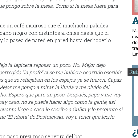
que pongo sobre la mesa. Como si la mesa fuera para
A
rae un café mugroso que el muchacho paladea
Má
océano negro con distintos aromas hasta que el
ri
a y lo pasea de pared en pared hasta deshacerlo.
do
tr
La
ejo la lapicera reposar un poco. No. Mejor dejo
Ref
orregido “la profe” si se me hubiera ocurrido escribir
tes que se reflejaban en los espejos ya se fueron. Capaz
Mejor me pongo a mirar la lluvia y me olvido del
ho. Espero que pare un poco. Después, pago y me voy
hay caso, no se puede hacer algo como la gente, así
cuanto llego a casa le escribo a Gulka y le pregunto si
e “El idiota” de Dostoievski, voy a tener que leerlo
¿
on paso presuroso se retira del bar.