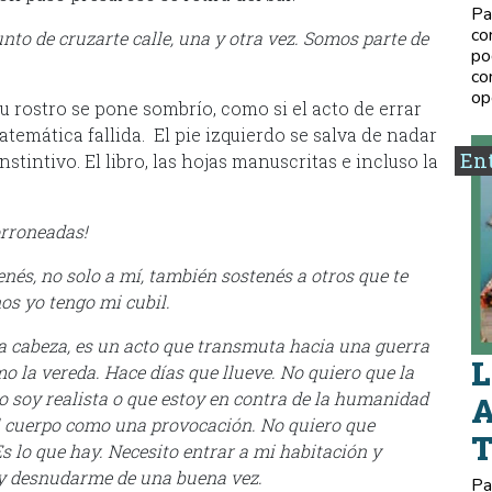
Pa
co
punto de cruzarte calle, una y otra vez. Somos parte de
po
co
op
su rostro se pone sombrío, como si el acto de errar
temática fallida. El pie izquierdo se salva de nadar
Ent
stintivo. El libro, las hojas manuscritas e incluso la
orroneadas!
enés, no solo a mí, también sostenés a otros que te
os yo tengo mi cubil.
 a cabeza, es un acto que transmuta hacia una guerra
L
o la vereda. Hace días que llueve. No quiero que la
no soy realista o que estoy en contra de la humanidad
A
l cuerpo como una provocación. No quiero que
s lo que hay. Necesito entrar a mi habitación y
y desnudarme de una buena vez.
Pa