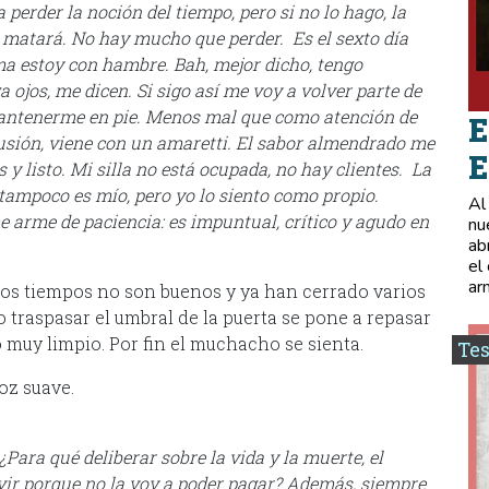
a perder la noción del tiempo, pero si no lo hago, la
e matará. No hay mucho que perder. Es el sexto día
ma estoy con hambre. Bah, mejor dicho, tengo
jos, me dicen. Si sigo así me voy a volver parte de
mantenerme en pie. Menos mal que como atención de
E
 Ilusión, viene con un amaretti. El sabor almendrado me
E
y listo. Mi silla no está ocupada, no hay clientes. La
d tampoco es mío, pero yo lo siento como propio.
Al
 arme de paciencia: es impuntual, crítico y agudo en
nu
ab
el
ar
 Los tiempos no son buenos y ya han cerrado varios
 traspasar el umbral de la puerta se pone a repasar
 muy limpio. Por fin el muchacho se sienta.
Tes
oz suave.
ara qué deliberar sobre la vida y la muerte, el
rvir porque no la voy a poder pagar? Además, siempre