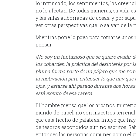
lo intrincado, los sentimientos, las creenc
no lo afectan. De todas maneras, su vida es l
y las sillas atiborradas de cosas, y por su
ver otras perspectivas que lo salvan de la r
Mientras pone la pava para tomarse unos m
pensar.
¡No soy un fantasioso que se quiere evadir d
los cobardes: la práctica del desinterés por 
pluma forma parte de un pájaro que me remite
la motivación para entender lo que hay que 
ojos, y estarse ahí parado durante dos hora
está exento de esa rareza.
El hombre piensa que los arcanos, misterio
mundo de papel, no son maestros terrenale
que está hecho de palabras. Intuye que ha
de tesoros escondidos aún no escritos. Sab
entonces las personas comunes como él que