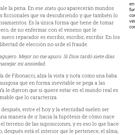
en
ale la pena. En ese
statu quo
aparecerán mundos
fu
s ficcionales que va descubriendo y que también lo
co
ve
nsamientos. Es la única forma que tiene de tomar
co
cero, de no enfermar con el veneno que le
 suero reparador es escribir, escribir, escribir. En los
libertad de elección no urde el fraude.
gujero. Mejor no me apuro. Si Dios tardó siete días
manejar mi ansiedad.
la de Fibonacci, alza la vista y nota como una baba
 musgosa que en forma inevitable se pega a las
 Ya le dijeron que si quiere estar en el mundo real es
mable que lo caracteriza.
 después, entre el hoy y la eternidad suelen ser
sana manera de ir hacia la hipótesis de cómo nace
el terreno de las suposiciones, y es eso lo que hace
, después está el interior que le pertenece, el alma,