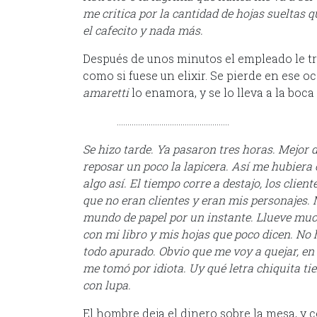
me critica por la cantidad de hojas sueltas 
el cafecito y nada más.
Después de unos minutos el empleado le t
como si fuese un elixir. Se pierde en ese 
amaretti
lo enamora, y se lo lleva a la boc
……………………………………………..
Se hizo tarde. Ya pasaron tres horas. Mejor d
reposar un poco la lapicera. Así me hubiera c
algo así. El tiempo corre a destajo, los clien
que no eran clientes y eran mis personajes. 
mundo de papel por un instante. Llueve muc
con mi libro y mis hojas que poco dicen. No 
todo apurado. Obvio que me voy a quejar, en 
me tomó por idiota. Uy qué letra chiquita tien
con lupa.
El hombre deja el dinero sobre la mesa, y c