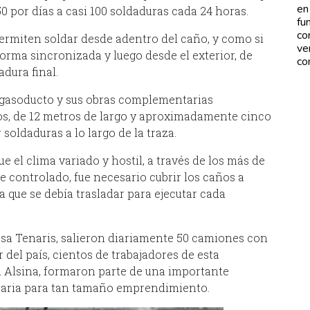
en
por días a casi 100 soldaduras cada 24 horas.
fu
co
ermiten soldar desde adentro del caño, y como si
ve
 forma sincronizada y luego desde el exterior, de
co
dura final.
l gasoducto y sus obras complementarias
bos, de 12 metros de largo y aproximadamente cinco
soldaduras a lo largo de la traza.
e el clima variado y hostil, a través de los más de
 controlado, fue necesario cubrir los caños a
la que se debía trasladar para ejecutar cada
sa Tenaris, salieron diariamente 50 camiones con
r del país, cientos de trabajadores de esta
 Alsina, formaron parte de una importante
saria para tan tamaño emprendimiento.