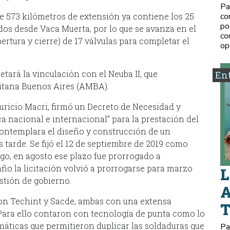
Pa
de 573 kilómetros de extensión ya contiene los 25
co
po
dos desde Vaca Muerta, por lo que se avanza en el
co
tura y cierre) de 17 válvulas para completar el
op
etará la vinculación con el Neuba II, que
Ent
litana Buenos Aires (AMBA).
uricio Macri, firmó un Decreto de Necesidad y
ca nacional e internacional” para la prestación del
 contemplara el diseño y construcción de un
 tarde. Se fijó el 12 de septiembre de 2019 como
rgo, en agosto ese plazo fue prorrogado a
ño la licitación volvió a prorrogarse para marzo
L
stión de gobierno.
A
ron Techint y Sacde, ambas con una extensa
 Para ello contaron con tecnología de punta como lo
máticas que permitieron duplicar las soldaduras que
Pa