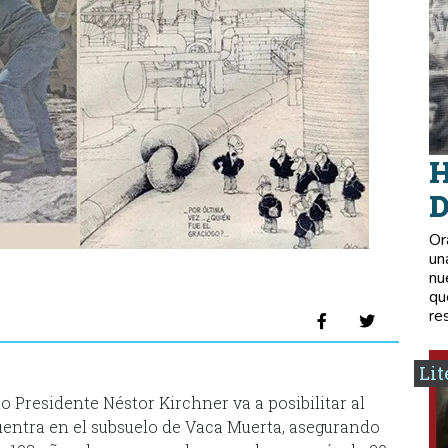
H
D
Or
un
nu
qu
re
Lit
 Presidente Néstor Kirchner va a posibilitar al
cuentra en el subsuelo de Vaca Muerta, asegurando