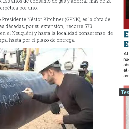
, 193 años de consumo de gas y ahorrar más de 20
ergética por año.
 Presidente Néstor Kirchner (GPNK), es la obra de
as décadas, por su extensión, recorre 573
E
(en el Neuquén) y hasta la localidad bonaerense de
pa, hasta por el plazo de entrega.
E
Al
nu
ab
el
ar
Tes