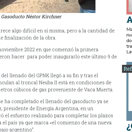
l Gasoducto Néstor Kirchner
A
Má
rece algo difícil en sí misma, pero a la cantidad de
ri
e finalización de la obra.
do
tr
e noviembre 2022 en que comenzó la primera
La
ieron hacer para poder inaugurarlo este último 9 de
Ref
el llenado del GPNK llegó a su fin y tras el
inculan al troncal Neuba II está en condiciones de
etros cúbicos de gas proveniente de Vaca Muerta.
e ha completado el llenado del gasoducto ya se
z, presidente de Energía Argentina, en un
có el esfuerzo realizado para completar los plazos
a el país ya que marca «el comienzo de una nueva
¿
ajo argentino”.