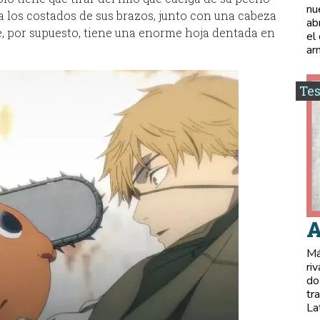
nu
 los costados de sus brazos, junto con una cabeza
ab
, por supuesto, tiene una enorme hoja dentada en
el
ar
Tes
A
Má
ri
do
tr
La