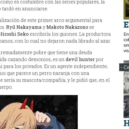
 y como es costumbre con las series populares, la
 tardó en anunciarse.
alización de este primer arco argumental para
E
os.
Ryū Nakayama
y
Makoto Nakazono
se
Hiroshi Seko
escribiría los guiones. La productora
En
co
manos, con lo cual no dejaron nada librado al azar.
si
vis
xtremadamente pobre que tiene una deuda
 vida cazando demonios, es un
devil hunter
por
 ni para los privados. Es un agente independiente,
- C
nio que parece un perro naranja con una
ue sería su mascota/compañía, y le pidió que, en el
uerpo.
H