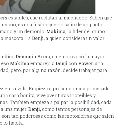
ters
estatales, que reclutan al muchacho. Saben que
umano, es una fusión que no salió de un pacto
humano y un demonio.
Makima
, la líder del grupo
una mascota— a
Denji,
a quien considera un valor
l mítico
Demonio Arma
, quien provocó la mayor
a eso
Makima
empareja a
Denji
con
Power
, una
ad, pero, por alguna razón, decide trabajar para
vez en su vida. Empieza a probar comida procesada
 una casa bonita, vive aventuras increíbles y
as. También empieza a palpar la posibilidad, cada
r a una mujer.
Denji,
como tantos personajes de
 son tan poderosas como las motosierras que salen
 lo habita.