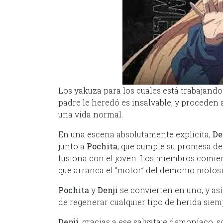
Los yakuza para los cuales está trabajando
padre le heredó es insalvable, y proceden 
una vida normal.
En una escena absolutamente explicita,
De
junto a
Pochita
, que cumple su promesa de
fusiona con el joven. Los miembros comienza
que arranca el “motor” del demonio motosi
Pochita
y
Denji
se convierten en uno, y as
de regenerar cualquier tipo de herida sie
Denji,
gracias a ese salvataje demoníaco, só