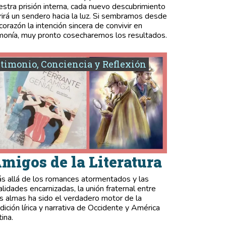
estra prisión interna, cada nuevo descubrimiento
rirá un sendero hacia la luz. Si sembramos desde
 corazón la intención sincera de convivir en
monía, muy pronto cosecharemos los resultados.
timonio, Conciencia y Reflexión
migos de la Literatura
s allá de los romances atormentados y las
validades encarnizadas, la unión fraternal entre
s almas ha sido el verdadero motor de la
adición lírica y narrativa de Occidente y América
tina.