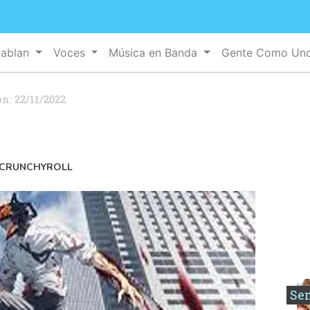
Hablan
Voces
Música en Banda
Gente Como Un
ón:
22/11/2022
N CRUNCHYROLL
Se