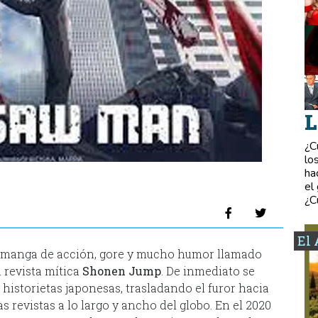
L
¿C
lo
ha
el
¿C
El 
n manga de acción, gore y mucho humor llamado
a revista mítica
Shonen Jump
. De inmediato se
 historietas japonesas, trasladando el furor hacia
s revistas a lo largo y ancho del globo. En el 2020