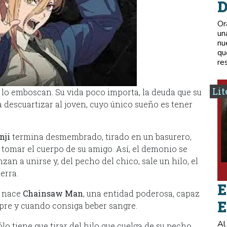
D
Or
un
nu
qu
re
Lit
 lo emboscan. Su vida poco importa, la deuda que su
a descuartizar al joven, cuyo único sueño es tener
nji
termina desmembrado, tirado en un basurero,
 tomar el cuerpo de su amigo. Así, el demonio se
n a unirse y, del pecho del chico, sale un hilo, el
erra.
E
í nace
Chainsaw Man
, una entidad poderosa, capaz
E
mpre y cuando consiga beber sangre.
Al
lo tiene que tirar del hilo que cuelga de su pecho