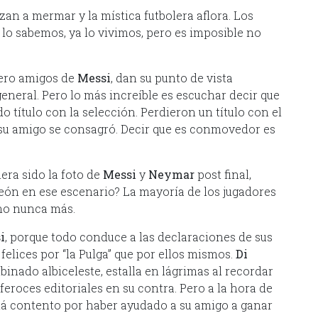
zan a mermar y la mística futbolera aflora. Los
 lo sabemos, ya lo vivimos, pero es imposible no
 pero amigos de
Messi
, dan su punto de vista
general. Pero lo más increíble es escuchar decir que
o título con la selección. Perdieron un título con el
 su amigo se consagró. Decir que es conmovedor es
era sido la foto de
Messi
y
Neymar
post final,
peón en ese escenario? La mayoría de los jugadores
ino nunca más.
i
, porque todo conduce a las declaraciones de sus
lices por “la Pulga” que por ellos mismos.
Di
binado albiceleste, estalla en lágrimas al recordar
s feroces editoriales en su contra. Pero a la hora de
stá contento por haber ayudado a su amigo a ganar