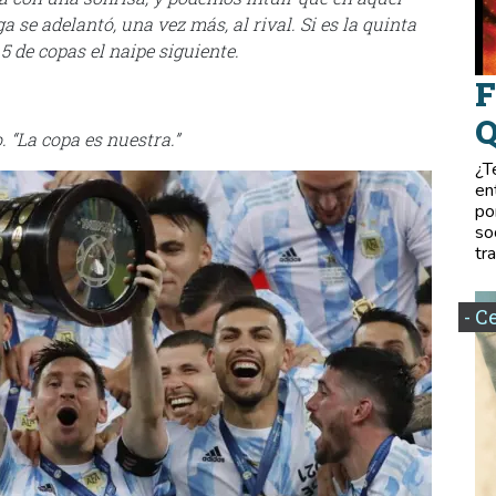
se adelantó, una vez más, al rival. Si es la quinta
 5 de copas el naipe siguiente.
F
Q
. “La copa es nuestra.”
¿T
en
po
so
tr
- C