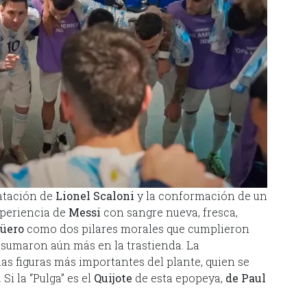
ratación de
Lionel Scaloni
y la conformación de un
xperiencia de
Messi
con sangre nueva, fresca,
üero
como dos pilares morales que cumplieron
 sumaron aún más en la trastienda. La
 las figuras más importantes del plante, quien se
.
Si la “Pulga” es el
Quijote
de esta epopeya,
de Paul