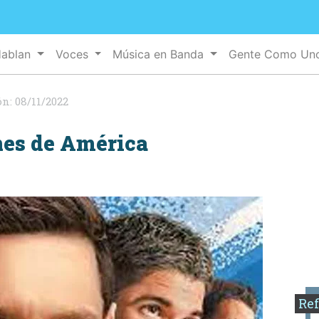
Hablan
Voces
Música en Banda
Gente Como U
ón:
08/11/2022
nes de América
Ref