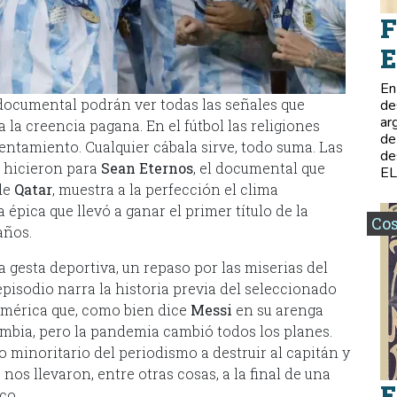
F
E
En
 documental podrán ver todas las señales que
de
ar
a la creencia pagana. En el fútbol las religiones
de
entamiento. Cualquier cábala sirve, todo suma. Las
de
e hicieron para
Sean Eternos
, el documental que
E
 de
Qatar
, muestra a la perfección el clima
 épica que llevó a ganar el primer título de la
Co
años.
a gesta deportiva, un repaso por las miserias del
pisodio narra la historia previa del seleccionado
 América que, como bien dice
Messi
en su arenga
ombia, pero la pandemia cambió todos los planes.
o minoritario del periodismo a destruir al capitán y
os llevaron, entre otras cosas, a la final de una
E
co.