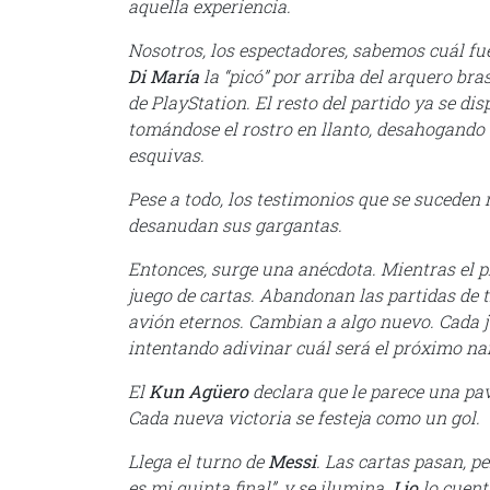
aquella experiencia.
Nosotros, los espectadores, sabemos cuál fue 
Di María
la “picó” por arriba del arquero bra
de PlayStation. El resto del partido ya se di
tomándose el rostro en llanto, desahogando t
esquivas.
Pese a todo, los testimonios que se suceden
desanudan sus gargantas.
Entonces, surge una anécdota. Mientras el pl
juego de cartas. Abandonan las partidas de 
avión eternos. Cambian a algo nuevo. Cada ju
intentando adivinar cuál será el próximo nai
El
Kun Agüero
declara que le parece una p
Cada nueva victoria se festeja como un gol.
Llega el turno de
Messi
. Las cartas pasan, pe
es mi quinta final”, y se ilumina.
Lio
lo cuent