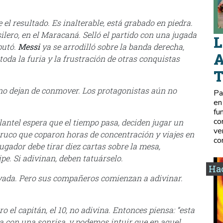
el resultado. Es inalterable, está grabado en piedra.
silero, en el Maracaná. Selló el partido con una jugada
L
sputó.
Messi
ya se arrodilló sobre la banda derecha,
A
oda la furia y la frustración de otras conquistas
 no dejan de conmover. Los protagonistas aún no
Pa
en
fu
co
antel espera que el tiempo pasa, deciden jugar un
ve
truco que coparon horas de concentración y viajes en
co
gador debe tirar diez cartas sobre la mesa,
pe. Si adivinan, deben tatuárselo.
Hac
avada. Pero sus compañeros comienzan a adivinar.
ro el capitán, el 10, no adivina. Entonces piensa: “esta
a con una sonrisa, y podemos intuir que en aquel