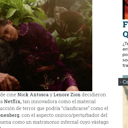
F
Q
¿T
en
po
so
tr
- C
 de cine
Nick Antosca
y
Lenore Zion
decidieron
ra
Netflix,
tan innovadora como el material
ucción de terror que podría “clasificarse” como el
onenberg
, con el aspecto onírico/perturbador del
o suena como un matrimonio infernal cuyo vástago