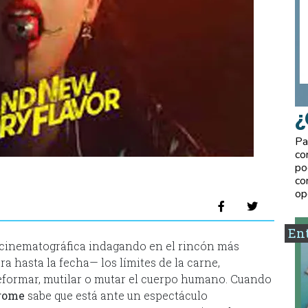
¿
Pa
co
po
co
op
Ent
 cinematográfica indagando en el rincón más
ra hasta la fecha— los límites de la carne,
formar, mutilar o mutar el cuerpo humano. Cuando
rome
sabe que está ante un espectáculo