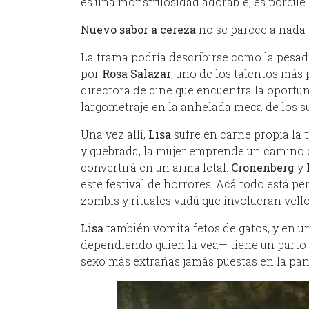
es una monstruosidad adorable, es porque l
Nuevo sabor a cereza
no se parece a nada
La trama podría describirse como la pesadil
por
Rosa Salazar
, uno de los talentos más
directora de cine que encuentra la oportun
largometraje en la anhelada meca de los s
Una vez allí,
Lisa
sufre en carne propia la 
y quebrada, la mujer emprende un camino 
convertirá en un arma letal.
Cronenberg
y
este festival de horrores. Acá todo está p
zombis y rituales vudú que involucran vell
Lisa
también vomita fetos de gatos, y en 
dependiendo quien la vea— tiene un parto
sexo más extrañas jamás puestas en la pant