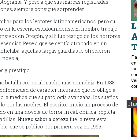
a fotograma. Y pese a que sus marcas registradas
iones, siempre consigue sorprender.
liar para los lectores latinoamericanos, pero su
L
o en la escena estadounidense. El hombre trabajó
A
ivos en Oregón, y allí fue testigo de los horrores
senciar. Pese a que se sentía atrapado en un
anhelaba, aquellas largas guardias le ofrecieron
Pa
a novela,
en
fu
s y prestigio.
co
ve
na batalla corporal mucho más compleja. En 1988
co
 enfermedad de carácter incurable que lo obligó a
, a medida que su patología avanzaba, los sueños
Hac
lo por las noches. El escritor inició un proceso de
o en una novela de terror irreal, onírica, repleta
adillas.
Nuevo sabor a cereza
fue la respuesta
ble, que se publicó por primera vez en 1996.