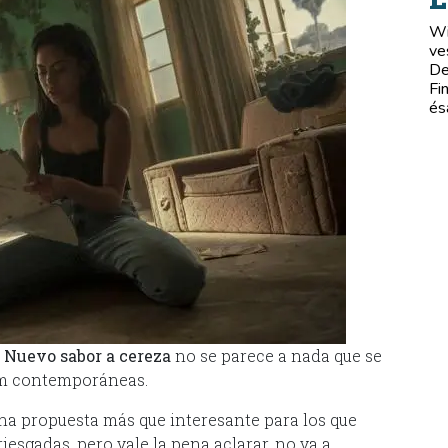
Wi
ve
De
Fi
és
,
Nuevo sabor a cereza
no se parece a nada que se
am contemporáneas.
 una propuesta más que interesante para los que
iesgadas, pero vale la pena aclarar, no va a