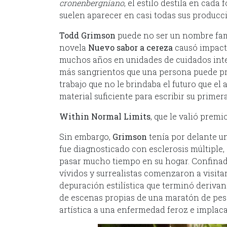
cronenbergniano
, el estilo destila en cad
suelen aparecer en casi todas sus producc
Todd Grimson
puede no ser un nombre fami
novela
Nuevo sabor a cereza
causó impact
muchos años en unidades de cuidados intens
más sangrientos que una persona puede pre
trabajo que no le brindaba el futuro que el 
material suficiente para escribir su primer
Within Normal Limits
, que le valió premio
Sin embargo,
Grimson
tenía por delante u
fue diagnosticado con esclerosis múltiple,
pasar mucho tiempo en su hogar. Confinado
vívidos y surrealistas comenzaron a visitar
depuración estilística que terminó derivand
de escenas propias de una maratón de pes
artística a una enfermedad feroz e implaca