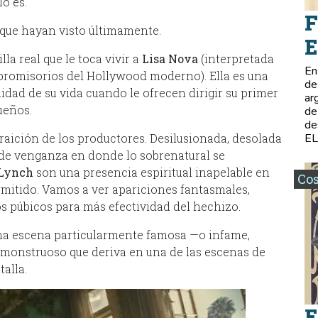
o es.
F
 que hayan visto últimamente.
E
la real que le toca vivir a
Lisa Nova
(interpretada
En
 promisorios del Hollywood moderno). Ella es una
de
idad de su vida cuando le ofrecen dirigir su primer
ar
ueños.
de
de
traición de los productores. Desilusionada, desolada
E
de venganza en donde lo sobrenatural se
Lynch
son una presencia espiritual inapelable en
Co
ermitido. Vamos a ver apariciones fantasmales,
os púbicos para más efectividad del hechizo.
una escena particularmente famosa —o infame,
 monstruoso que deriva en una de las escenas de
alla.
E