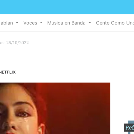
Hablan
Voces
Música en Banda
Gente Como U
ón:
25/10/2022
NETFLIX
Ref