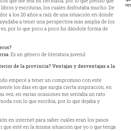
tos que me leía mí hermana, por lo que pienso que
re
ibros y escrituras, los cuales disfrutaba mucho. De
dor a los 20 años a raíz de una situación en donde
 ayudaba a tener una perspectiva más amplia de los
es, por lo que poco a poco fui dándole forma de
eros?
ersa
. Es un género de literatura juvenil
terior de la provincia? Ventajas y desventajas a la
Cuando empecé a tener un compromiso con este
ente los días en que surgía cierta inspiración, en
A su vez, en varias ocasiones me sentaba un rato
oda con lo que escribía, por lo que dejaba y
ión en internet para saber cuáles eran los pasos
n que esté en la misma situación que yo o que tenga