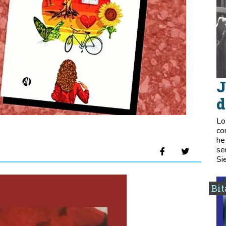
J
d
Lo
co
he
se
Si
Bi