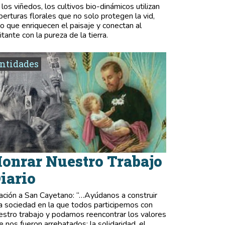
 los viñedos, los cultivos bio-dinámicos utilizan
berturas florales que no solo protegen la vid,
no que enriquecen el paisaje y conectan al
itante con la pureza de la tierra.
ntidades
onrar Nuestro Trabajo
iario
ación a San Cayetano: “…Ayúdanos a construir
a sociedad en la que todos participemos con
estro trabajo y podamos reencontrar los valores
e nos fueron arrebatados: la solidaridad, el