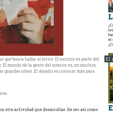
L
¿C
lo
ha
el
¿C
El 
o que busca hallar al lector. El escritor es parte del
. El mundo de la gente del interior es, en muchos
las grandes urbes. El desafío es conocer más para
ires
E
na otra actividad que desarrollas. De ser así como