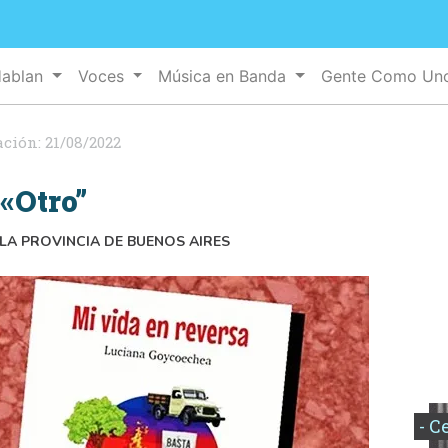
Hablan
Voces
Música en Banda
Gente Como U
ación:
21/08/2022
«Otro”
 LA PROVINCIA DE BUENOS AIRES
- C