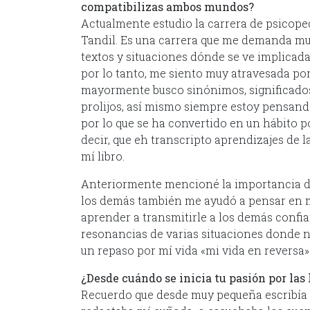
compatibilizas ambos mundos?
Actualmente estudio la carrera de psicopeda
Tandil. Es una carrera que me demanda muc
textos y situaciones dónde se ve implicada
por lo tanto, me siento muy atravesada por 
mayormente busco sinónimos, significados y
prolijos, así mismo siempre estoy pensando 
por lo que se ha convertido en un hábito po
decir, que eh transcripto aprendizajes de la
mí libro.
Anteriormente mencioné la importancia de 
los demás también me ayudó a pensar en mí
aprender a transmitirle a los demás confia
resonancias de varias situaciones donde n
un repaso por mí vida «mi vida en reversa»
¿Desde cuándo se inicia tu pasión por las
Recuerdo que desde muy pequeña escribía e