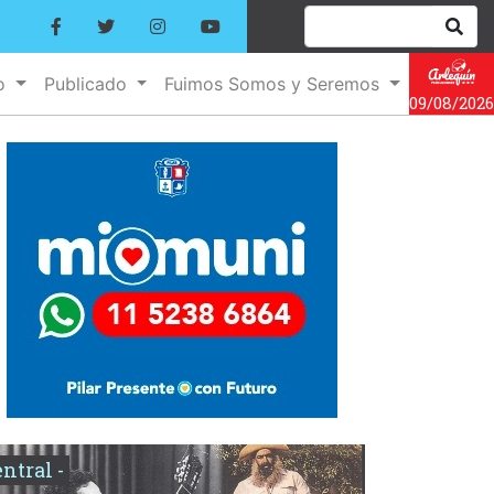
no
Publicado
Fuimos Somos y Seremos
09/08/2026
entral -