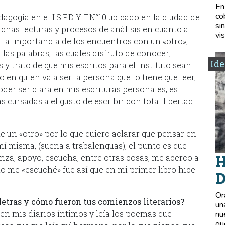
En
co
gogía en el I.S.F.D Y T.N°10 ubicado en la ciudad de
si
has lecturas y procesos de análisis en cuanto a
vis
 la importancia de los encuentros con un «otro»,
las palabras, las cuales disfruto de conocer;
Ide
 trato de que mis escritos para el instituto sean
en quien va a ser la persona que lo tiene que leer,
der ser clara en mis escrituras personales, es
s cursadas a el gusto de escribir con total libertad
un «otro» por lo que quiero aclarar que pensar en
 misma, (suena a trabalenguas), el punto es que
H
nza, apoyo, escucha, entre otras cosas, me acerco a
o me «escuché» fue así que en mi primer libro hice
D
Or
 letras y cómo fueron tus comienzos literarios?
un
n mis diarios íntimos y leía los poemas que
nu
qu