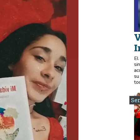
V
I
El
si
ac
su
to
Se