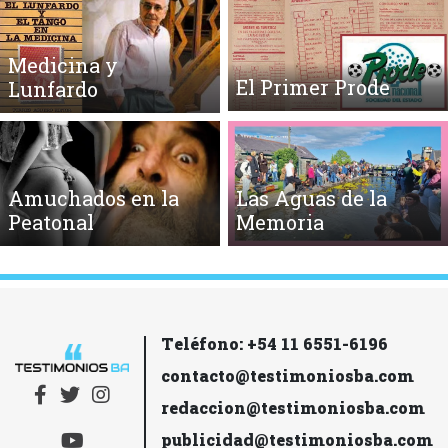
Medicina y
El Primer Prode
Lunfardo
Amuchados en la
Las Aguas de la
Peatonal
Memoria
Teléfono: +54 11 6551-6196
contacto@testimoniosba.com
redaccion@testimoniosba.com
publicidad@testimoniosba.com