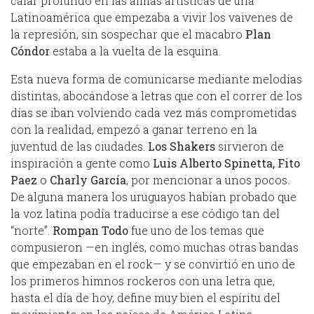
calar profundo en las almas artísticas de una
Latinoamérica que empezaba a vivir los vaivenes de
la represión, sin sospechar que el macabro
Plan
Cóndor
estaba a la vuelta de la esquina.
Esta nueva forma de comunicarse mediante melodías
distintas, abocándose a letras que con el correr de los
días se iban volviendo cada vez más comprometidas
con la realidad, empezó a ganar terreno en la
juventud de las ciudades.
Los Shakers
sirvieron de
inspiración a gente como
Luis Alberto Spinetta, Fito
Paez
o
Charly García
, por mencionar a unos pocos.
De alguna manera los uruguayos habían probado que
la voz latina podía traducirse a ese código tan del
“norte”.
Rompan Todo
fue uno de los temas que
compusieron —en inglés, como muchas otras bandas
que empezaban en el rock— y se convirtió en uno de
los primeros himnos rockeros con una letra que,
hasta el día de hoy, define muy bien el espíritu del