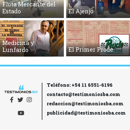
Flota Mercante del
Estado
El Ajenjo
Medicina y
El Primer Prode
Lunfardo
Teléfono: +54 11 6551-6196
contacto@testimoniosba.com
redaccion@testimoniosba.com
publicidad@testimoniosba.com