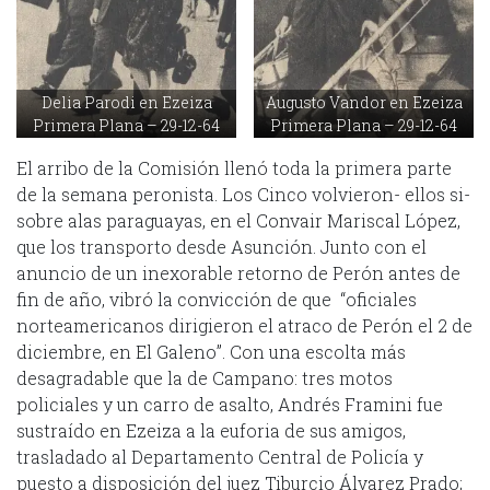
Delia Parodi en Ezeiza
Augusto Vandor en Ezeiza
Primera Plana – 29-12-64
Primera Plana – 29-12-64
El arribo de la Comisión llenó toda la primera parte
de la semana peronista. Los Cinco volvieron- ellos si-
sobre alas paraguayas, en el Convair Mariscal López,
que los transporto desde Asunción. Junto con el
anuncio de un inexorable retorno de Perón antes de
fin de año, vibró la convicción de que “oficiales
norteamericanos dirigieron el atraco de Perón el 2 de
diciembre, en El Galeno”. Con una escolta más
desagradable que la de Campano: tres motos
policiales y un carro de asalto, Andrés Framini fue
sustraído en Ezeiza a la euforia de sus amigos,
trasladado al Departamento Central de Policía y
puesto a disposición del juez Tiburcio Álvarez Prado;