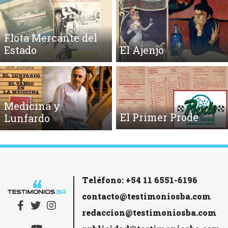
Flota Mercante del
Estado
El Ajenjo
Medicina y
El Primer Prode
Lunfardo
Teléfono: +54 11 6551-6196
contacto@testimoniosba.com
redaccion@testimoniosba.com