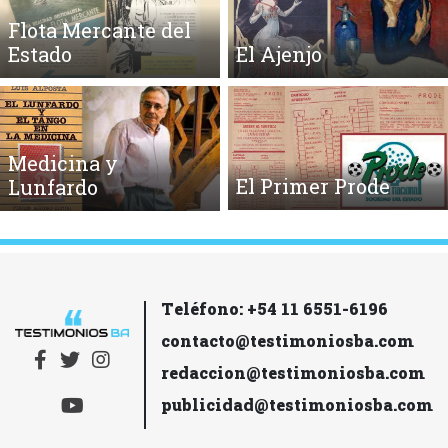
Flota Mercante del
Estado
El Ajenjo
Medicina y
El Primer Prode
Lunfardo
Teléfono: +54 11 6551-6196
contacto@testimoniosba.com
redaccion@testimoniosba.com
publicidad@testimoniosba.com