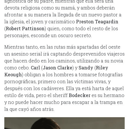
agnóstica de su padre, mientras que ella será una
devota religiosa como su mamá, y ambos deberán
afrontar a su manera la llegada de un nuevo pastor a
la iglesia, el joven y carismático
Preston Teagardin
(
Robert Pattinson
) quien, como todo el resto de los
personajes, esconde un oscuro secreto.
Mientras tanto, en las rutas más apartadas del oeste
un asesino serial irá captando desprevenidos viajeros
que hacen dedo en los caminos, utilizando a su novia
como cebo.
Carl
(
Jason Clarke
) y
Sandy
(
Riley
Keough
) obligan a los hombres a tomarse fotografías
pornográficas, primero con las víctimas vivas, y
después con los cadáveres. Ella ya está harta de aquel
estilo de vida, pero el sheriff
Bodecker
es su hermano
y no puede hacer mucho para escapar a la trampa en
la que cayó años atrás.