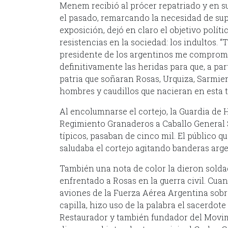
Menem recibió al prócer repatriado y en su
el pasado, remarcando la necesidad de sup
exposición, dejó en claro el objetivo polí
resistencias en la sociedad: los indultos.
presidente de los argentinos me compromet
definitivamente las heridas para que, a pa
patria que soñaran Rosas, Urquiza, Sarmie
hombres y caudillos que nacieran en esta t
Al encolumnarse el cortejo, la Guardia de H
Regimiento Granaderos a Caballo General
típicos, pasaban de cinco mil. El público q
saludaba el cortejo agitando banderas argen
También una nota de color la dieron soldad
enfrentado a Rosas en la guerra civil. Cuan
aviones de la Fuerza Aérea Argentina sobr
capilla, hizo uso de la palabra el sacerdot
Restaurador y también fundador del Movim