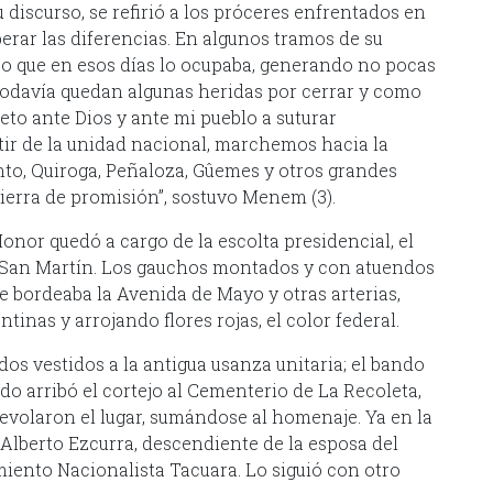
 discurso, se refirió a los próceres enfrentados en
erar las diferencias. En algunos tramos de su
tico que en esos días lo ocupaba, generando no pocas
 “Todavía quedan algunas heridas por cerrar y como
o ante Dios y ante mi pueblo a suturar
rtir de la unidad nacional, marchemos hacia la
nto, Quiroga, Peñaloza, Gûemes y otros grandes
ierra de promisión”, sostuvo Menem (3).
onor quedó a cargo de la escolta presidencial, el
 San Martín. Los gauchos montados y con atuendos
ue bordeaba la Avenida de Mayo y otras arterias,
tinas y arrojando flores rojas, el color federal.
os vestidos a la antigua usanza unitaria; el bando
do arribó el cortejo al Cementerio de La Recoleta,
evolaron el lugar, sumándose al homenaje. Ya en la
e Alberto Ezcurra, descendiente de la esposa del
iento Nacionalista Tacuara. Lo siguió con otro