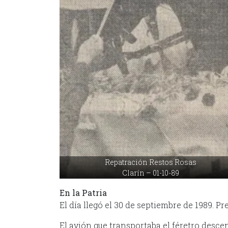
Repatración Restos Rosas
Clarín – 01-10-89
En la Patria
El día llegó el 30 de septiembre de 1989. P
El avión que transportaba el féretro desce