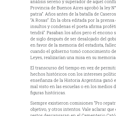
análisis sereno y superador de aquel conflic
Provincia de Buenos Aires aprobó la ley N°
patria”. Años antes de la batalla de Casero
“A Rosas”. En la obra editada por la prensa
insultos y condenas el poeta afirma profét
tendrá”. Pasaban los años pero el encono se
de siglo después de ser desalojado del gob
en favor de la memoria del estadista, falle
cuando el gobierno tomó conocimiento de q
Leyes, realizarían una misa en su memoria
El transcurso del tiempo en vez de permiti
hechos históricos con los intereses polític
enseñanza de la Historia Argentina ganó en
mal visto en las escuelas o en los medios
figuras históricas.
Siempre existieron comisiones “Pro repatr
objetivo, y otros intentos. Vale aclarar qu
restos descansaran en el Cementerio Catól