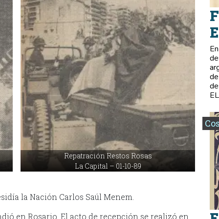
F
E
En
de
ar
de
de
E
Co
Repatración Restos Rosas
La Capital – 01-10-89
residía la Nación Carlos Saúl Menem.
E
ndió en Rosario. El acto de recepción se realizó en