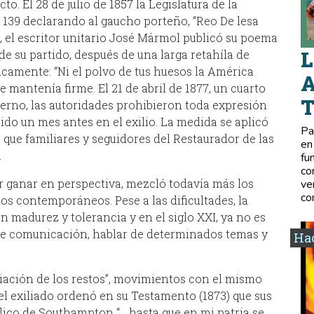
to. El 28 de julio de 1857 la Legislatura de la
 139 declarando al gaucho porteño, “Reo De lesa
s, el escritor unitario José Mármol publicó su poema
L
 de su partido, después de una larga retahíla de
icamente: “Ni el polvo de tus huesos la América
A
 mantenía firme. El 21 de abril de 1877, un cuarto
ierno, las autoridades prohibieron toda expresión
cido un mes antes en el exilio. La medida se aplicó
Pa
ue familiares y seguidores del Restaurador de las
en
.
fu
co
r ganar en perspectiva, mezcló todavía más los
ve
co
os contemporáneos. Pese a las dificultades, la
 madurez y tolerancia y en el siglo XXI, ya no es
 de comunicación, hablar de determinados temas y
Hac
iación de los restos”, movimientos con el mismo
e el exiliado ordenó en su Testamento (1873) que sus
ico de Southampton “… hasta que en mi patria se