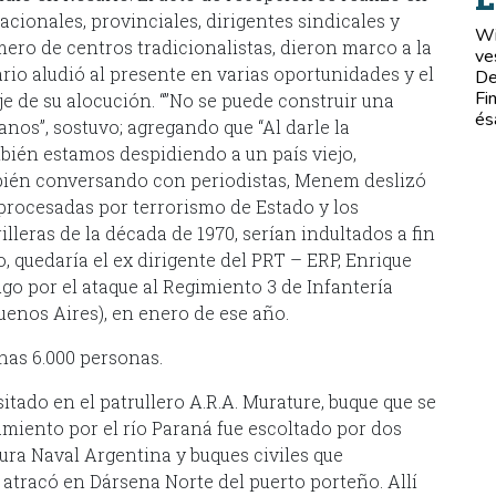
ionales, provinciales, dirigentes sindicales y
Wi
ero de centros tradicionalistas, dieron marco a la
ve
io aludió al presente en varias oportunidades y el
De
Fi
je de su alocución. “”No se puede construir una
és
anos”, sostuvo; agregando que “Al darle la
bién estamos despidiendo a un país viejo,
mbién conversando con periodistas, Menem deslizó
s procesadas por terrorismo de Estado y los
lleras de la década de 1970, serían indultados a fin
, quedaría el ex dirigente del PRT – ERP, Enrique
go por el ataque al Regimiento 3 de Infantería
enos Aires), en enero de ese año.
nas 6.000 personas.
itado en el patrullero A.R.A. Murature, buque que se
miento por el río Paraná fue escoltado por dos
ura Naval Argentina y buques civiles que
atracó en Dársena Norte del puerto porteño. Allí