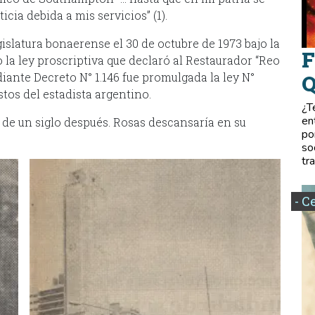
icia debida a mis servicios” (1).
slatura bonaerense el 30 de octubre de 1973 bajo la
F
la ley proscriptiva que declaró al Restaurador “Reo
ediante Decreto N° 1.146 fue promulgada la ley N°
Q
tos del estadista argentino.
¿T
en
de un siglo después. Rosas descansaría en su
po
so
tr
- C