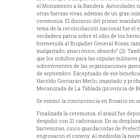
el Monumento a la Bandera. Autoridades nac
otras fuerzas vivas, además de un gran núm
ceremonia. El discurso del primer mandatar
tema de la reconciliación nacional fue el e
verdadera patria sobre el odio de los herm
bienvenida al Brigadier General Rosas, tam
malgastado, anacrónico, absurdo” (2). Ta
que los indultos para las cúpulas militare
sobrevivientes de las organizaciones guerri
de septiembre. Exceptuado de ese beneficio
Haroldo Gorriarán Merlo; imputado y prófu
Mecanizada de La Tablada (provincia de Bu
Se estimó la concurrencia en Rosario en u
Finalizada la ceremonia, el ataúd fue depos
despidió con 21 cañonazos. En su desplaza
barreminas, cinco guardacostas de Prefect
engrosaron el convoy. Al mediodía la nave 