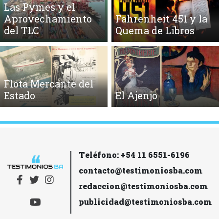
Las Pymes y el
Aprovechamiento
Fahrenheit 451 y la
del TLC
Quema de Libros
Flota Mercante del
Estado
El Ajenjo
Teléfono: +54 11 6551-6196
contacto@testimoniosba.com
redaccion@testimoniosba.com
publicidad@testimoniosba.com