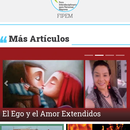
FIPEM
Más Artículos
Anterior
Si
El Ego y el Amor Extendidos