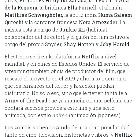
otros) el japonés
Hiroyuki Sanada
, la mexicana
Ana
de la Reguera
, la británica
Ella Purnell
, el alemán
Matthias
Schweighöfer,
la actriz india
Huma Saleem
Qureshi
y la cantante francesa
Nora Arnezeder
. La
música está a cargo de
Junkie XL
(habitual
colaborador del director), y el guión del film estuvo a
cargo del propio Snyder,
Shay Hatten
y
Joby Harold
.
El estreno será en la plataforma
Netflix
a nivel
mundial, y en cines de Estados Unidos. El servicio de
streaming también oficia de productor del film, que
rescató el proyecto en el 2019 y ahora lo traen para
que los fanáticos del terror y la acción puedan
disfrutarlo. No solo eso, sino que le tienen tanta fe a
Army of the Dead
que ya anunciaron una película que
contará sucesos previos a este film y una serie
animada, con estilo
anime.
(animación japonesa)
Los zombis siguen gozando de una gran popularidad
tanto en cine, televisión, historietas y libros, y
Netflix