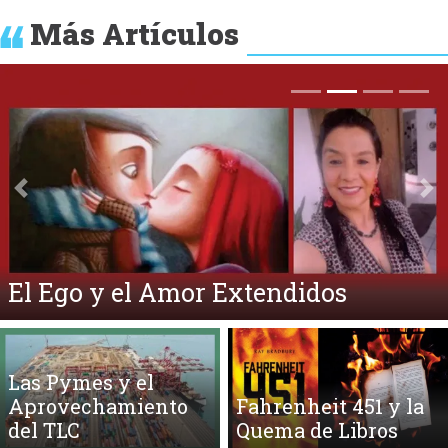
Más Artículos
Anterior
Si
El Ego y el Amor Extendidos
Las Pymes y el
Aprovechamiento
Fahrenheit 451 y la
del TLC
Quema de Libros