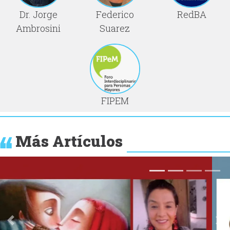
Dr. Jorge
Federico
RedBA
Ambrosini
Suarez
FIPEM
Más Artículos
Anterior
Si