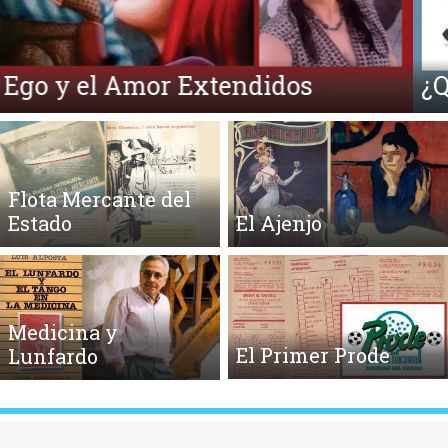
¿Qué es la Ecpatía?
Flota Mercante del
Estado
El Ajenjo
Medicina y
El Primer Prode
Lunfardo