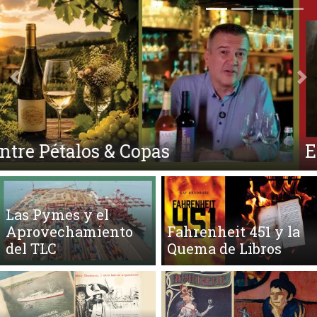
Anterior
Si
El Ego y el Amor Extendidos
Las Pymes y el
Aprovechamiento
Fahrenheit 451 y la
del TLC
Quema de Libros