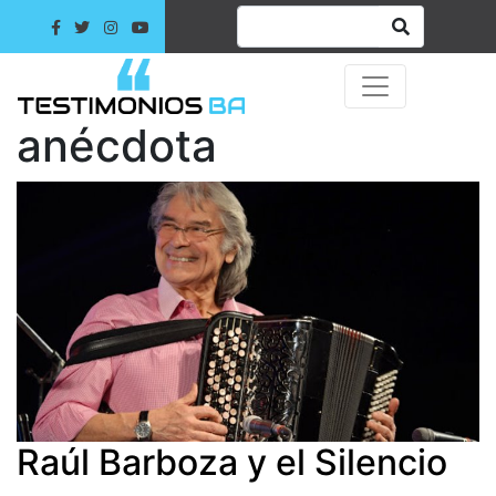
anécdota
Raúl Barboza y el Silencio