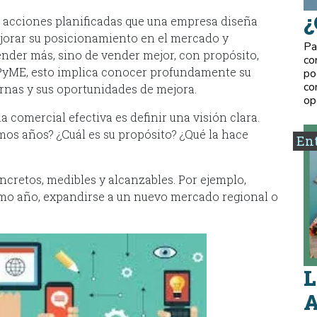
¿
e acciones planificadas que una empresa diseña
ejorar su posicionamiento en el mercado y
Pa
ender más, sino de vender mejor, con propósito,
co
na PyME, esto implica conocer profundamente su
po
co
ernas y sus oportunidades de mejora.
op
a comercial efectiva es definir una visión clara.
mos años? ¿Cuál es su propósito? ¿Qué la hace
Ent
oncretos, medibles y alcanzables. Por ejemplo,
imo año, expandirse a un nuevo mercado regional o
L
A