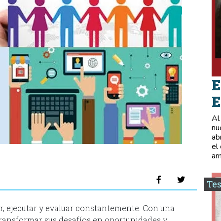
E
E
Al
nu
ab
el
ar
Tes
ar, ejecutar y evaluar constantemente. Con una
transformar sus desafíos en oportunidades y