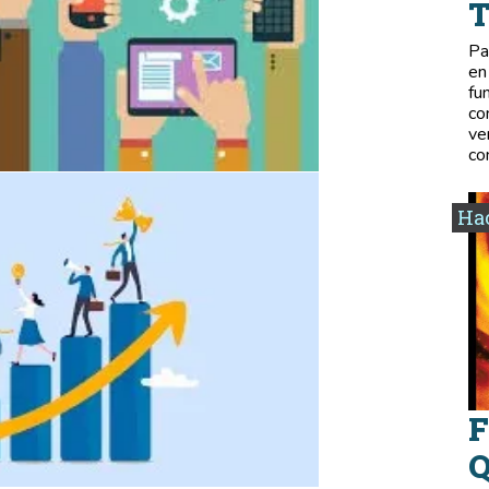
Pa
en
fu
co
ve
co
Hac
F
Q