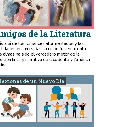
migos de la Literatura
s allá de los romances atormentados y las
validades encarnizadas, la unión fraternal entre
s almas ha sido el verdadero motor de la
adición lírica y narrativa de Occidente y América
tina.
lexiones de un Nuevo Día