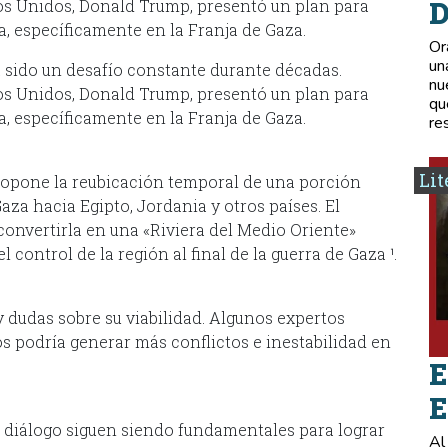
D
os Unidos, Donald Trump, presentó un plan para
na, específicamente en la Franja de Gaza.
Or
un
 sido un desafío constante durante décadas.
nu
os Unidos, Donald Trump, presentó un plan para
qu
na, específicamente en la Franja de Gaza.
re
Lit
 propone la reubicación temporal de una porción
Gaza hacia Egipto, Jordania y otros países. El
 convertirla en una «Riviera del Medio Oriente»
control de la región al final de la guerra de Gaza ¹.
y dudas sobre su viabilidad. Algunos expertos
s podría generar más conflictos e inestabilidad en
E
E
el diálogo siguen siendo fundamentales para lograr
Al