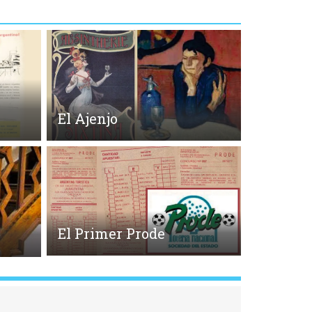
El Ajenjo
El Primer Prode
o