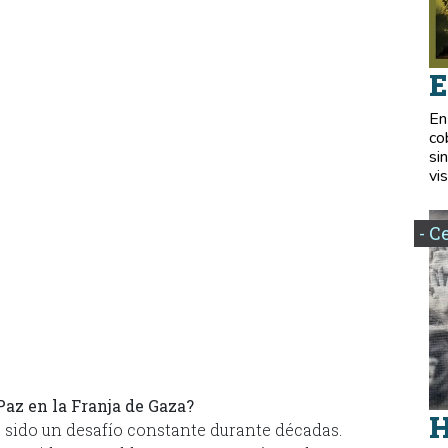
E
En
co
si
vis
- C
Paz en la Franja de Gaza?
H
 sido un desafío constante durante décadas.