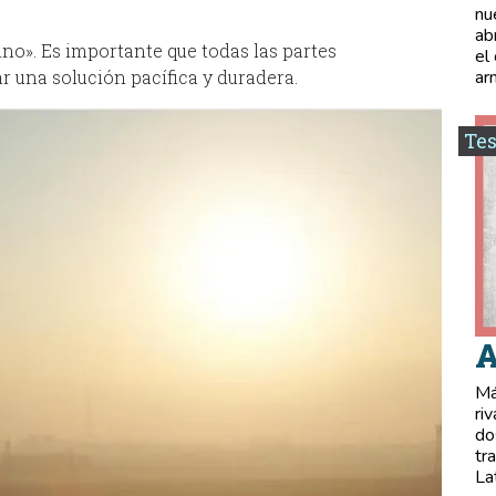
nu
ab
ino». Es importante que todas las partes
el
r una solución pacífica y duradera.
ar
Tes
A
Má
ri
do
tr
La