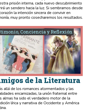
estra prisión interna, cada nuevo descubrimiento
rirá un sendero hacia la luz. Si sembramos desde
 corazón la intención sincera de convivir en
monía, muy pronto cosecharemos los resultados.
timonio, Conciencia y Reflexión
migos de la Literatura
s allá de los romances atormentados y las
validades encarnizadas, la unión fraternal entre
s almas ha sido el verdadero motor de la
adición lírica y narrativa de Occidente y América
tina.