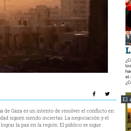
L
¿C
lo
ha
el
¿C
El 
a de Gaza es un intento de resolver el conflicto en
idad siguen siendo inciertas. La negociación y el
grar la paz en la región. El público se sigue