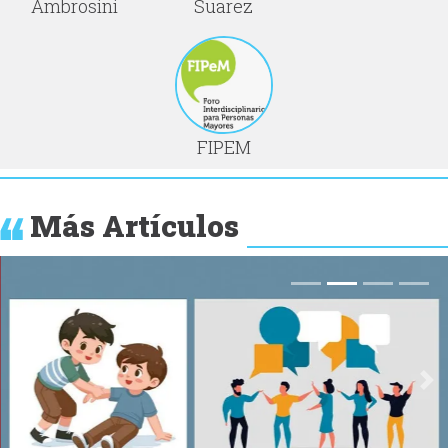
Ambrosini
Suarez
FIPEM
Más Artículos
Anterior
Si