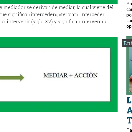
Pa
 mediador se derivan de mediar, la cual viene del
co
ue significa «interceder», «terciar». Interceder
po
co
o, intervenir (siglo XV) y significa «intervenir a
op
Ent
L
A
Pa