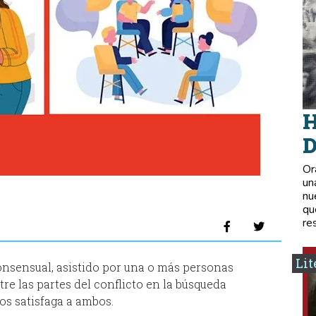
H
D
Or
un
nu
qu
re
Lit
sensual, asistido por una o más personas
re las partes del conflicto en la búsqueda
los satisfaga a ambos.