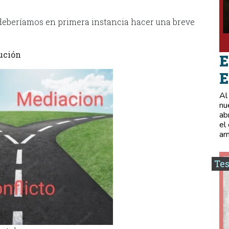
 deberíamos en primera instancia hacer una breve
ución
E
E
Al
nu
ab
el
ar
Tes