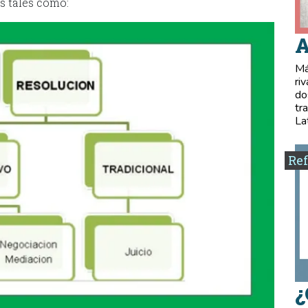
s tales como:
A
Má
ri
do
tr
La
Ref
¿