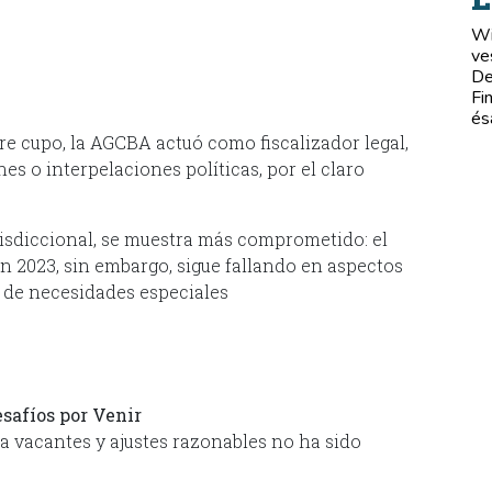
Wi
ve
De
Fi
és
bre cupo, la AGCBA actuó como fiscalizador legal,
s o interpelaciones políticas, por el claro
risdiccional, se muestra más comprometido: el
en 2023, sin embargo, sigue fallando en aspectos
s de necesidades especiales
safíos por Venir
 a vacantes y ajustes razonables no ha sido