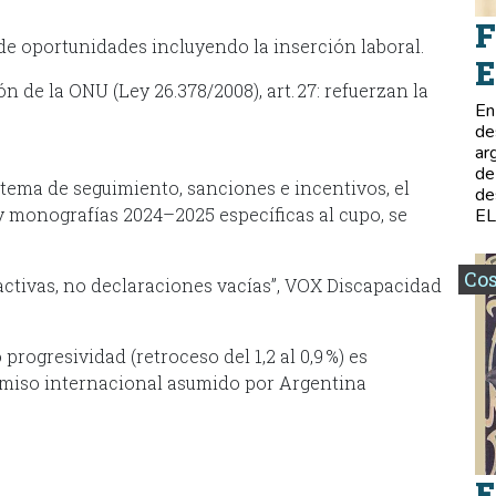
F
d de oportunidades incluyendo la inserción laboral.
E
ón de la ONU (Ley 26.378/2008), art. 27: refuerzan la
En
de
ar
de
stema de seguimiento, sanciones e incentivos, el
de
y monografías 2024–2025 específicas al cupo, se
E
Co
s activas, no declaraciones vacías”, VOX Discapacidad
rogresividad (retroceso del 1,2 al 0,9 %) es
miso internacional asumido por Argentina
E