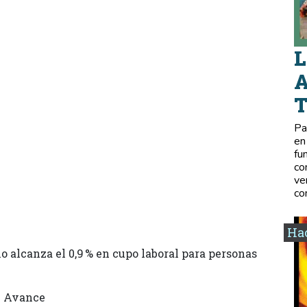
L
A
Pa
en
fu
co
ve
co
Hac
 alcanza el 0,9 % en cupo laboral para personas
de Avance