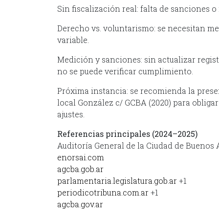
Sin fiscalización real: falta de sanciones o
Derecho vs. voluntarismo: se necesitan me
variable.
Medición y sanciones: sin actualizar regis
no se puede verificar cumplimiento.
Próxima instancia: se recomienda la prese
local González c/ GCBA (2020) para obligar
ajustes.
Referencias principales (2024–2025)
Auditoría General de la Ciudad de Buenos A
enorsai.com
agcba.gob.ar
parlamentaria.legislatura.gob.ar
+1
periodicotribuna.com.ar
+1
agcba.gov.ar