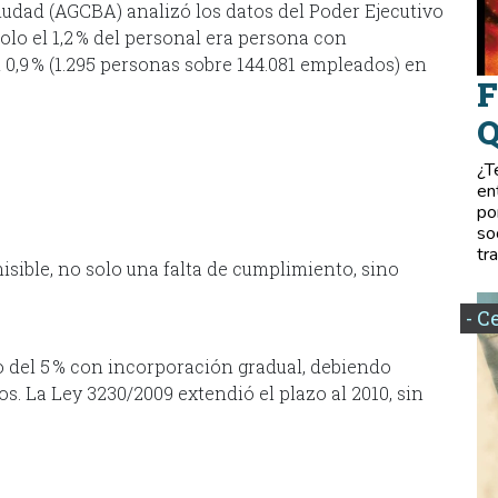
iudad (AGCBA) analizó los datos del Poder Ejecutivo
olo el 1,2 % del personal era persona con
 0,9 % (1.295 personas sobre 144.081 empleados) en
F
Q
¿T
en
po
so
tr
sible, no solo una falta de cumplimiento, sino
- C
o del 5 % con incorporación gradual, debiendo
s. La Ley 3230/2009 extendió el plazo al 2010, sin