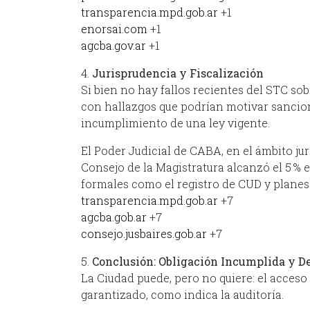
transparencia.mpd.gob.ar
+1
enorsai.com
+1
agcba.gov.ar
+1
4.
Jurisprudencia y Fiscalización
Si bien no hay fallos recientes del STC so
con hallazgos que podrían motivar sancione
incumplimiento de una ley vigente.
El Poder Judicial de CABA, en el ámbito ju
Consejo de la Magistratura alcanzó el 5 % 
formales como el registro de CUD y plane
transparencia.mpd.gob.ar
+7
agcba.gob.ar
+7
consejo.jusbaires.gob.ar
+7
5.
Conclusión: Obligación Incumplida y De
La Ciudad puede, pero no quiere: el acceso
garantizado, como indica la auditoría.