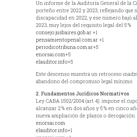
Un informe de la Auditoría General de la C
porteño entre 2022 y 2023, reflejando que s
discapacidad en 2022, y ese número bajó al
2023, muy lejos del requisito legal del 5 %
consejo.jusbaires.gob.ar
+1
pensamientopenal.com.ar
+1
periodicotribuna.com.ar
+5
enorsai.com
+5
elauditor.info
+5
Este descenso muestra un retroceso inadmi
abandono del compromiso legal mínimo.
2. Fundamentos Jurídicos Normativos
Ley CABA 1502/2004 (art. 4): impone el cup
alcanzar 2 % en dos años y 5 % en cinco año
nueva ampliación de plazos o derogación.
enorsai.com
elauditor.info
+1