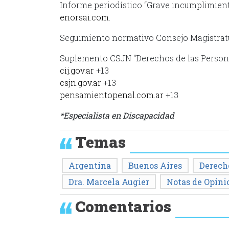
Informe periodístico “Grave incumplimient
enorsai.com
.
Seguimiento normativo Consejo Magistratur
Suplemento CSJN “Derechos de las Person
cij.gov.ar
+13
csjn.gov.ar
+13
pensamientopenal.com.ar
+13
*Especialista en Discapacidad
Temas
Argentina
Buenos Aires
Derech
Dra. Marcela Augier
Notas de Opini
Comentarios