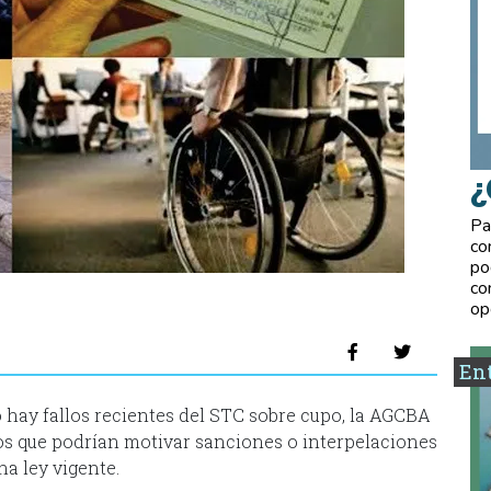
¿
Pa
co
po
co
op
Ent
o hay fallos recientes del STC sobre cupo, la AGCBA
gos que podrían motivar sanciones o interpelaciones
na ley vigente.