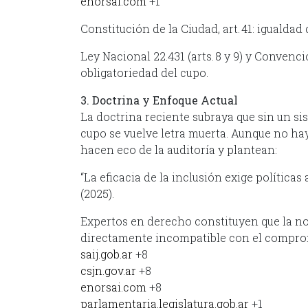
enorsai.com
+1
Constitución de la Ciudad, art. 41: igualda
Ley Nacional 22.431 (arts. 8 y 9) y Convenci
obligatoriedad del cupo.
3. Doctrina y Enfoque Actual
La doctrina reciente subraya que sin un si
cupo se vuelve letra muerta. Aunque no ha
hacen eco de la auditoría y plantean:
“La eficacia de la inclusión exige política
(2025).
Expertos en derecho constituyen que la no p
directamente incompatible con el compro
saij.gob.ar
+8
csjn.gov.ar
+8
enorsai.com
+8
parlamentaria.legislatura.gob.ar
+1