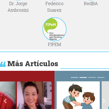
Dr. Jorge
Federico
RedBA
Ambrosini
Suarez
FIPEM
Más Artículos
Anterior
Si