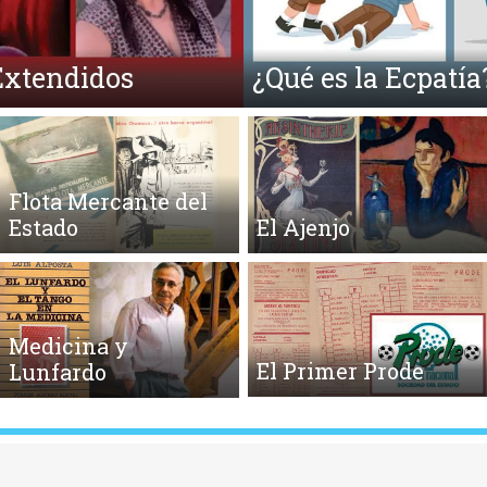
¿Qué es la Ecpatía?
Flota Mercante del
Estado
El Ajenjo
Medicina y
El Primer Prode
Lunfardo