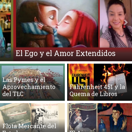
Anterior
Si
El Ego y el Amor Extendidos
Las Pymes y el
Aprovechamiento
Fahrenheit 451 y la
del TLC
Quema de Libros
Flota Mercante del