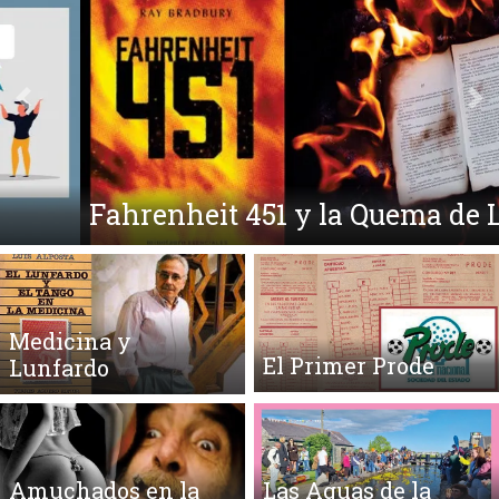
Anterior
Si
Fahrenheit 451 y la Quema de Libros
Medicina y
El Primer Prode
Lunfardo
Amuchados en la
Las Aguas de la