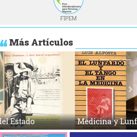
FIPEM
Más Artículos
Anterior
Si
Medicina y Lunfardo