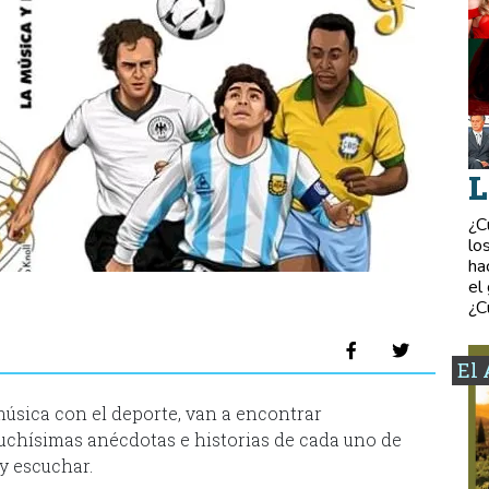
L
¿C
lo
ha
el
¿C
El 
 música con el deporte, van a encontrar
uchísimas anécdotas e historias de cada uno de
 y escuchar.