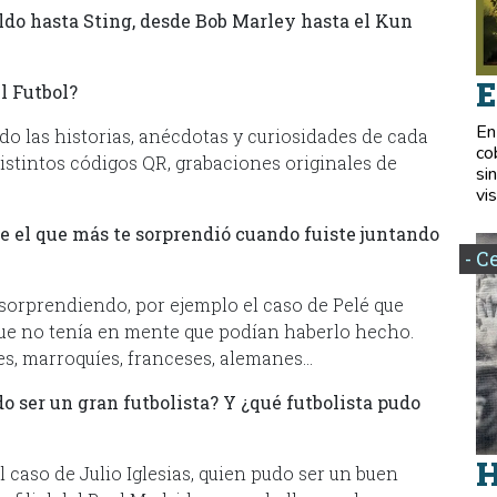
do hasta Sting, desde Bob Marley hasta el Kun
E
l Futbol?
En
ndo las historias, anécdotas y curiosidades de cada
co
stintos códigos QR, grabaciones originales de
si
vis
ue el que más te sorprendió cuando fuiste juntando
- C
sorprendiendo, por ejemplo el caso de Pelé que
 que no tenía en mente que podían haberlo hecho.
es, marroquíes, franceses, alemanes…
o ser un gran futbolista? Y ¿qué futbolista pudo
H
 caso de Julio Iglesias, quien pudo ser un buen