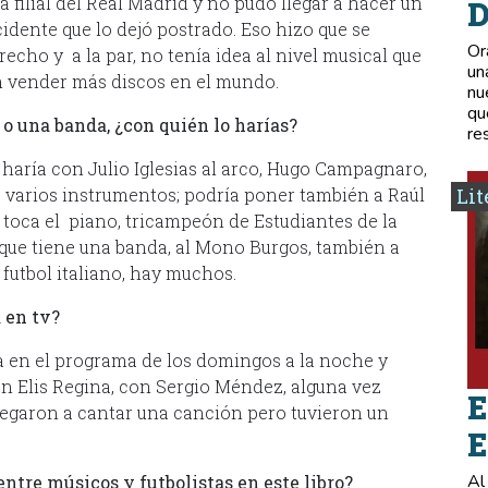
 filial del Real Madrid y no pudo llegar a hacer un
D
cidente que lo dejó postrado. Eso hizo que se
Or
echo y a la par, no tenía idea al nivel musical que
un
o en vender más discos en el mundo.
nu
qu
 o una banda, ¿con quién lo harías?
re
o haría con Julio Iglesias al arco, Hugo Campagnaro,
ca varios instrumentos; podría poner también a Raúl
Lit
, toca el piano, tricampeón de Estudiantes de la
a que tiene una banda, al Mono Burgos, también a
 futbol italiano, hay muchos.
a en tv?
 en el programa de los domingos a la noche y
on Elis Regina, con Sergio Méndez, alguna vez
E
llegaron a cantar una canción pero tuvieron un
E
Al
ntre músicos y futbolistas en este libro?