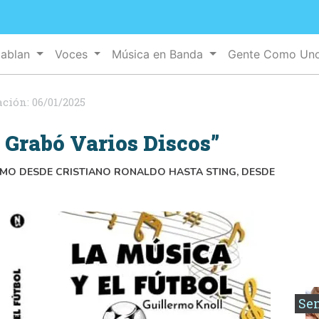
Hablan
Voces
Música en Banda
Gente Como Un
ación:
06/01/2025
é Grabó Varios Discos”
OMO DESDE CRISTIANO RONALDO HASTA STING, DESDE
Se