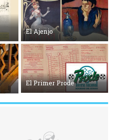
El Ajenjo
El Primer Prode
o