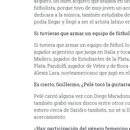
arquero, un buen arquero que atajaba en una
futbolista, porque tuvo de muy joven un ac
dedicara a la música, también estudiaba der
podía llegar y llegó a ser el artista latin
Si tuvieras que armar un equipo de fútbol
Si tuviera que armar un equipo de fútbol, l
jugador argentino que juega en Italia y to
Madero, jugador de Estudiantes de la Plata
Plata; Pandolfi, jugador de Vélez y de Boc
Alexis Lara, norteamericano que jugó en el
Es cierto, Guillermo, ¿Pelé tocó la guitarr
Pelé cantó alguna vez con Diego Maradona
también grabó varios discos entre otros c
estuvo cerca de Sandro también, no sé si 
acercamiento.
¿Hay participación del género femenino e