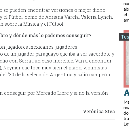
nu
ab
ro se pueden encontrar versiones o mejor dicho
el
y el Fútbol, como de Adriana Varela, Valeria Lynch,
ar
 sobre la Música y el Fútbol.
libro y dónde más lo podemos conseguir?
Tes
con jugadores mexicanos, jugadores
 de un jugador paraguayo que iba a ser sacerdote y
 dúo con Serrat, un caso increíble. Van a encontrar
, Neymar que toca muy bien el piano, violinistas
del ’30 de la selección Argentina y salió campeón
A
en conseguir por Mercado Libre y si no la versión
Má
ri
Verónica Stea
do
tr
La