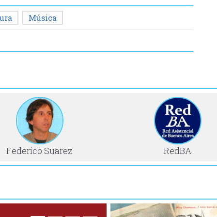
tura
Música
Federico Suarez
RedBA