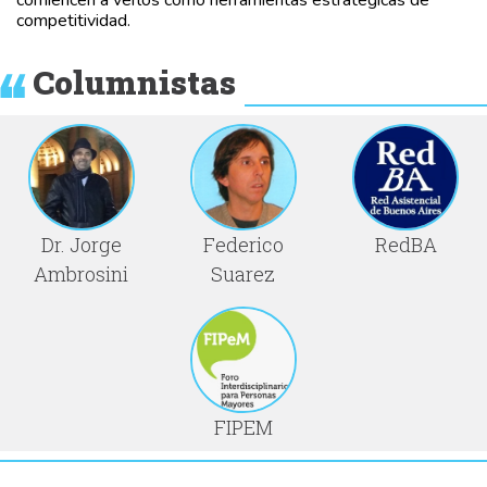
comiencen a verlos como herramientas estratégicas de
competitividad.
Columnistas
Dr. Jorge
Federico
RedBA
Ambrosini
Suarez
FIPEM