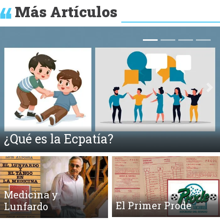
Más Artículos
Anterior
Si
Fahrenheit 451 y la Quema de Libros
Medicina y
El Primer Prode
Lunfardo