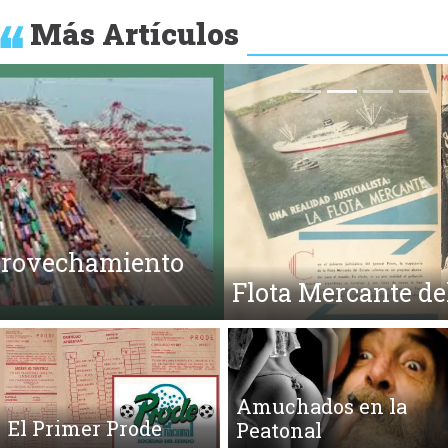
Más Artículos
Anterior
Si
Flota Mercante del Estado
Amuchados en la
El Primer Prode
Peatonal