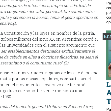
Pa
 osado; puro de intenciones; limpio de vida, leal de
co
rara conjunción del valor personal, tan común entre
po
nquilo y sereno en la acción, tenía el gesto oportuno en
co
op
nsivo.(1)
a Constitución y las leyes en nombre de la patria,
Ent
 golpes militares del siglo XX en Argentina: cerró el
 las universidades con el siguiente argumento que
e ser establecimientos destinados exclusivamente al
se da cabida en ellas a doctrinas filosóficas, ya sean el
usseauniano o el comunismo ruso”.(2)
 mismo tantas virtudes -algunas de las que él mismo
mpatía por las masas populares, compartía aquel
L
on en el movimiento subversivo que terminó
argo tuvo que soportar verse rodeado a una
A
e 1930.
trada del teniente general Uriburu en Buenos Aires,
Pa