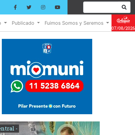
o
Publicado
Fuimos Somos y Seremos
07/08/2026
entral -