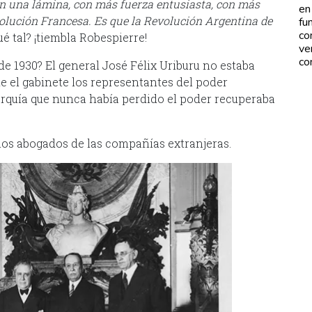
en una lámina, con más fuerza entusiasta, con más
en
olución Francesa. Es que la Revolución Argentina de
fu
co
é tal? ¡tiembla Robespierre!
ve
co
de 1930? El general José Félix Uriburu no estaba
 el gabinete los representantes del poder
rquía que nunca había perdido el poder recuperaba
, los abogados de las compañías extranjeras.