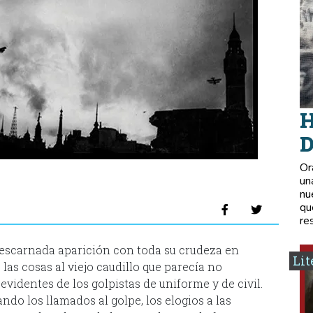
H
D
Or
un
nu
qu
re
descarnada aparición con toda su crudeza en
Lit
las cosas al viejo caudillo que parecía no
videntes de los golpistas de uniforme y de civil.
do los llamados al golpe, los elogios a las