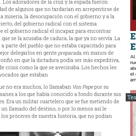
. Los adoradores de la cruz y la espada fueron
dad de algunos que no tardarían en arrepentirse de
s, la miseria, la desocupación con el gobierno y a la
cierto, del gobierno radical con el sistema
 el gobierno radical el incapaz para encontrar
E
 que se la acusaba de caduca, la que ya no servía. La
E
 a parte del pueblo que no estaba capacitado para
mejor delegarlos en gente
preparada
, en manos de
Al
onfió en que la dictadura podía ser más expeditiva,
nu
e crisis como la que se avecinaba. Los hechos les
ab
el
vocados que estaban.
ar
 que no era muchos, lo llamaban
Von Pepe
por su
manes a los que había conocido a fondo durante sus
Tes
. Era un militar cuartelero que se fue metiendo de
un llamado del destino, o por lo menos así le
los próceres de nuestra historia, que no podían