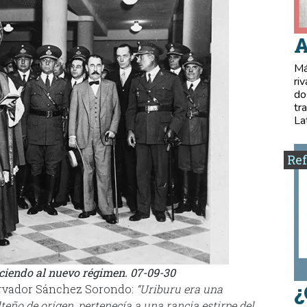
A
Má
ri
do
tr
La
Ref
ciendo al nuevo régimen. 07-09-30
¿
servador Sánchez Sorondo:
“Uriburu era una
teño de origen, pertenecía a una rancia estirpe del