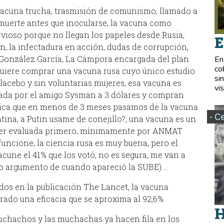
acuna trucha, trasmisión de comunismo, llamado a
 muerte antes que inocularse, la vacuna como
rvioso porque no llegan los papeles desde Rusia,
E
n, la infectadura en acción, dudas de corrupción,
 González García, La Cámpora encargada del plan
En
co
 quiere comprar una vacuna rusa cuyo único estudio
si
placebo y sin voluntarias mujeres, esa vacuna es
vis
icada por el amigo Sysman a 3 dólares y compran
plica que en menos de 3 meses pasamos de la vacuna
- C
ina, a Putin usame de conejillo?, una vacuna es un
ser evaluada primero, mínimamente por ANMAT
uncione, la ciencia rusa es muy buena, pero el
cune el 41% que los votó, no es segura, me van a
mo argumento de cuando apareció la SUBE) …
ados en la publicación The Lancet, la vacuna
rado una eficacia que se aproxima al 92,6%.
H
uchachos y las muchachas ya hacen fila en los