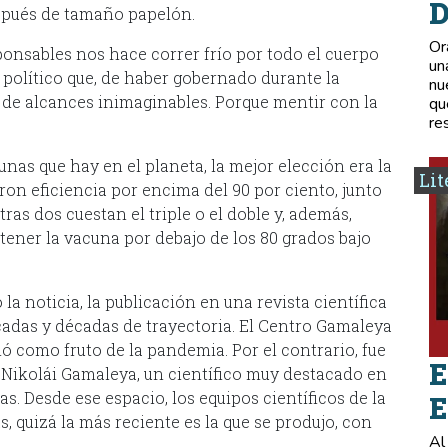
D
espués de tamaño papelón.
Or
sponsables nos hace correr frío por todo el cuerpo
un
 político que, de haber gobernado durante la
nu
de alcances inimaginables. Porque mentir con la
qu
re
nas que hay en el planeta, la mejor elección era la
Lit
ron eficiencia por encima del 90 por ciento, junto
tras dos cuestan el triple o el doble y, además,
tener la vacuna por debajo de los 80 grados bajo
la noticia, la publicación en una revista científica
cadas y décadas de trayectoria. El Centro Gamaleya
 como fruto de la pandemia. Por el contrario, fue
E
 Nikolái Gamaleya, un científico muy destacado en
as. Desde ese espacio, los equipos científicos de la
E
, quizá la más reciente es la que se produjo, con
Al