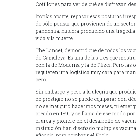
Cotillones para ver de qué se disfrazan d
Ironías aparte, repasar esas posturas irre
de sólo pensar que provienen de un sector
pandemia, hubiera producido una tragedia 
vida y la muerte…
The Lancet, demostró que de todas las vacu
de Gamaleya. Es una de las tres que mostra
con la de Moderna y la de Pfizer. Pero las o
requieren una logística muy cara para man
cero.
Sin embargo y pese a la alegría que produjo 
de prestigio no se puede equiparar con dé
no se inauguró hace unos meses, ni emergió
creado en 1891 y se llama de ese modo por
el área y pionero en el desarrollo de vacun
institución han diseñado múltiples vacunas
eficacia, para combatir el Ébola.