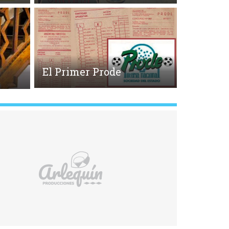
El Primer Prode
o