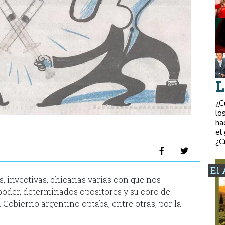
L
¿C
lo
ha
el
¿C
El 
, invectivas, chicanas varias con que nos
poder, determinados opositores y su coro de
l Gobierno argentino optaba, entre otras, por la