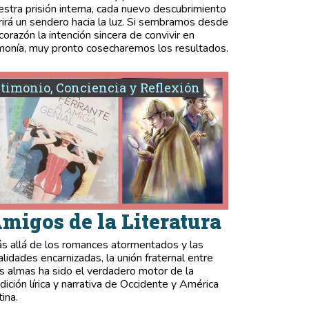
estra prisión interna, cada nuevo descubrimiento
rirá un sendero hacia la luz. Si sembramos desde
 corazón la intención sincera de convivir en
monía, muy pronto cosecharemos los resultados.
timonio, Conciencia y Reflexión
migos de la Literatura
s allá de los romances atormentados y las
validades encarnizadas, la unión fraternal entre
s almas ha sido el verdadero motor de la
adición lírica y narrativa de Occidente y América
tina.