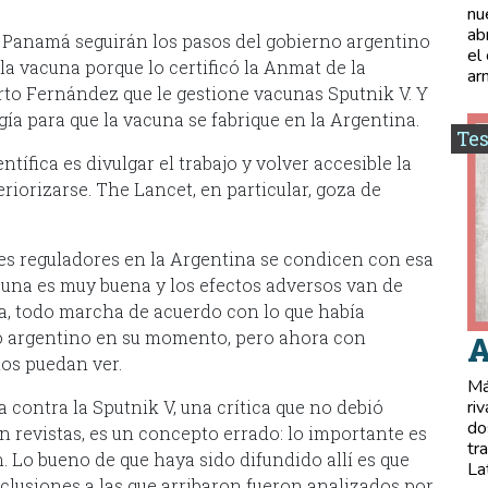
nu
ab
y Panamá seguirán los pasos del gobierno argentino
el
 la vacuna porque lo certificó la Anmat de la
ar
erto Fernández que le gestione vacunas Sputnik V. Y
gía para que la vacuna se fabrique en la Argentina.
Tes
tífica es divulgar el trabajo y volver accesible la
riorizarse. The Lancet, en particular, goza de
es reguladores en la Argentina se condicen con esa
acuna es muy buena y los efectos adversos van de
a, todo marcha de acuerdo con lo que había
o argentino en su momento, pero ahora con
A
dos puedan ver.
Má
contra la Sputnik V, una crítica que no debió
ri
do
en revistas, es un concepto errado: lo importante es
tr
. Lo bueno de que haya sido difundido allí es que
La
nclusiones a las que arribaron fueron analizados por