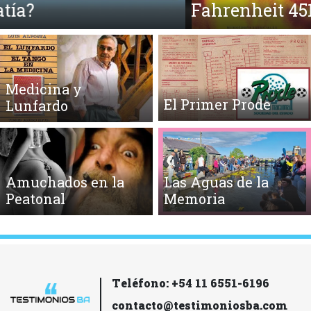
Fahrenheit 451 y la Quema de Libros
Medicina y
El Primer Prode
Lunfardo
Amuchados en la
Las Aguas de la
Peatonal
Memoria
Teléfono: +54 11 6551-6196
contacto@testimoniosba.com