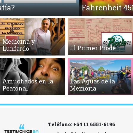
Fahrenheit 451 y la Quema de Libros
Medicina y
El Primer Prode
Lunfardo
Amuchados en la
Las Aguas de la
Peatonal
Memoria
Teléfono: +54 11 6551-6196