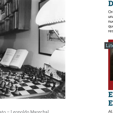
D
Or
un
nu
qu
re
Lit
E
E
Al
bato – Leopoldo Marechal