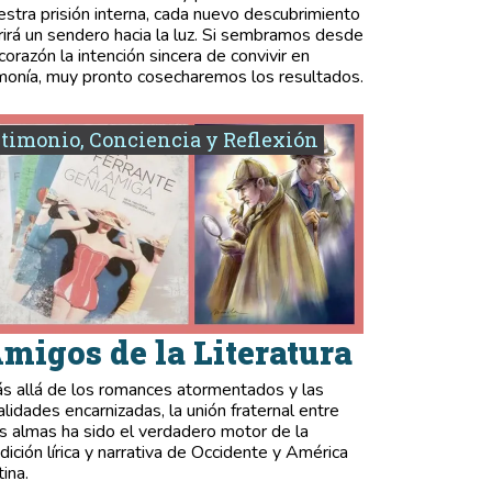
estra prisión interna, cada nuevo descubrimiento
rirá un sendero hacia la luz. Si sembramos desde
 corazón la intención sincera de convivir en
monía, muy pronto cosecharemos los resultados.
timonio, Conciencia y Reflexión
migos de la Literatura
s allá de los romances atormentados y las
validades encarnizadas, la unión fraternal entre
s almas ha sido el verdadero motor de la
adición lírica y narrativa de Occidente y América
tina.