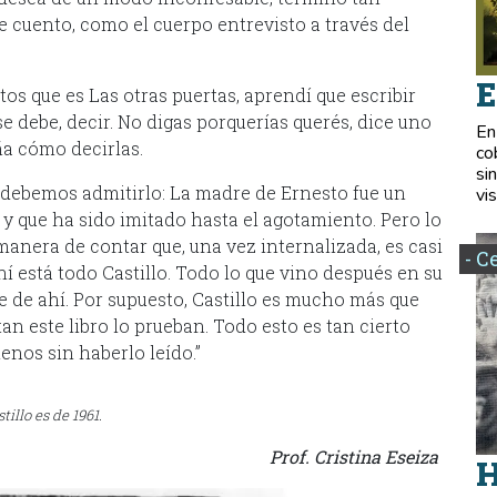
e cuento, como el cuerpo entrevisto a través del
E
os que es Las otras puertas, aprendí que escribir
e debe, decir. No digas porquerías querés, dice uno
En
eña cómo decirlas.
co
si
 debemos admitirlo: La madre de Ernesto fue un
vis
 que ha sido imitado hasta el agotamiento. Pero lo
manera de contar que, una vez internalizada, es casi
- C
hí está todo Castillo. Todo lo que vino después en su
ne de ahí. Por supuesto, Castillo es mucho más que
tan este libro lo prueban. Todo esto es tan cierto
os sin haberlo leído.”
illo es de 1961.
Prof. Cristina Eseiza
H