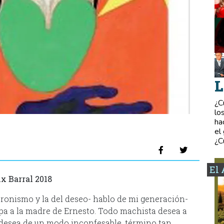
L
¿C
lo
ha
el
¿C
El 
ix Barral 2018
eronismo y la del deseo- hablo de mi generación-
pa a la madre de Ernesto. Todo machista desea a
a desea de un modo inconfesable, término tan