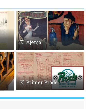
El Ajenjo
El Primer Prode
o