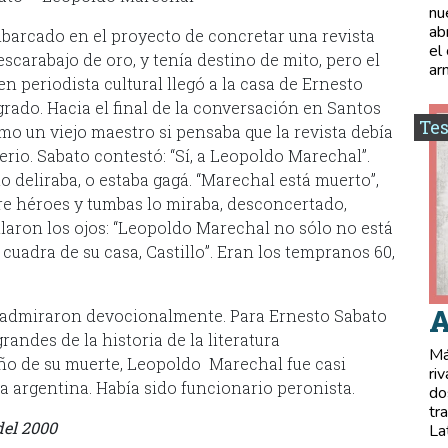
nu
ab
embarcado en el proyecto de concretar una revista
el
 escarabajo de oro, y tenía destino de mito, pero el
ar
en periodista cultural llegó a la casa de Ernesto
rado. Hacia el final de la conversación en Santos
Tes
omo un viejo maestro si pensaba que la revista debía
erio. Sabato contestó: “Sí, a Leopoldo Marechal”.
o deliraba, o estaba gagá. “Marechal está muerto”,
bre héroes y tumbas lo miraba, desconcertado,
rillaron los ojos: “Leopoldo Marechal no sólo no está
cuadra de su casa, Castillo”. Eran los tempranos 60,
A
o admiraron devocionalmente. Para Ernesto Sabato
randes de la historia de la literatura
Má
año de su muerte, Leopoldo Marechal fue casi
ri
ra argentina. Había sido funcionario peronista.
do
tr
del 2000
La