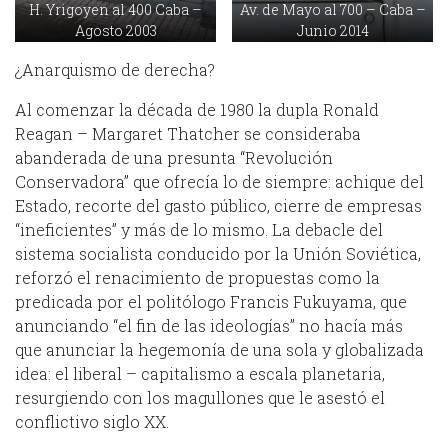
H. Yrigoyen al 400 Caba –
Av. de Mayo al 700 – Caba –
Agosto 2003
Junio 2014
¿Anarquismo de derecha?
Al comenzar la década de 1980 la dupla Ronald
Reagan – Margaret Thatcher se consideraba
abanderada de una presunta “Revolución
Conservadora” que ofrecía lo de siempre: achique del
Estado, recorte del gasto público, cierre de empresas
“ineficientes” y más de lo mismo. La debacle del
sistema socialista conducido por la Unión Soviética,
reforzó el renacimiento de propuestas como la
predicada por el politólogo Francis Fukuyama, que
anunciando “el fin de las ideologías” no hacía más
que anunciar la hegemonía de una sola y globalizada
idea: el liberal – capitalismo a escala planetaria,
resurgiendo con los magullones que le asestó el
conflictivo siglo XX.